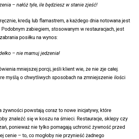
nia – nałóż tyle, ile będziesz w stanie zjeść!
ęcznie, kredą lub flamastrem, a każdego dnia notowana jest
 Podobnym zabiegiem, stosowanym w restauracjach, jest
zabrania posiłku na wynos:
ełko – nie marnuj jedzenia!
nia mniejszej porcji, jeśli klient wie, że nie zje całej.
tóre myślą o chwytliwych sposobach na zmniejszenie ilości
żywności powstają coraz to nowe inicjatywy, które
łoby znaleźć się w koszu na śmieci. Restauracje, sklepy czy
ązań, ponieważ nie tylko pomagają uchronić żywność przed
ej cenie – to, co mogłoby nie przynieść żadnego