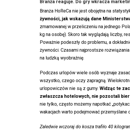
Branża reaguje. Do gry wkracza marketi
Branża HoReCa nie jest obojętna na statysty
żywności, jak wskazują dane Ministerstwa
zmarnowanej w przeliczeniu na jednego Pola
kg na osobę). Skoro tak wyglądają liczby, re
Poważnie podeszły do problemu, a dokładni
żywności. Czasami najprostsze rozwiązania 
na ludzką wyobraźnię.
Podczas urlopów wiele osób wyznaje zasadę „
wszystko, czego oczy zapragną. Wielokrotni
urlopowiczów nie są z gumy.
Widząc te zac
zwłaszcza hotelowych, nie pozostali bier
nie tylko, często możemy napotkać „potykac
wakacjach warto podejmować przemyślane de
Zaledwie wczoraj do kosza trafiło 40 kilogr