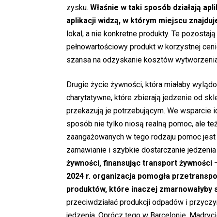
zysku.
Właśnie w taki sposób działają ap
aplikacji widzą, w którym miejscu znajdu
lokal, a nie konkretne produkty. Te pozostają
pełnowartościowy produkt w korzystnej cenie. 
szansa na odzyskanie kosztów wytworzenia
Drugie życie żywności, która miałaby wylądo
charytatywne, które zbierają jedzenie od skl
przekazują je potrzebującym. We wsparcie ic
sposób nie tylko niosą realną pomoc, ale te
zaangażowanych w tego rodzaju pomoc jest 
zamawianie i szybkie dostarczanie jedzenia
żywności, finansując transport żywności
2024 r. organizacja pomogła przetransp
produktów, które inaczej zmarnowałyby 
przeciwdziałać produkcji odpadów i przyczy
jedzenia. Oprócz tego w Barcelonie, Madryc