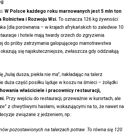
ng
ki.
W Polsce każdego roku marnowanych jest 5 mln ton
 Rolnictwa i Rozwoju Wsi.
To oznacza 126 kg żywności
ka (dla porównania – w krajach afrykańskich to zaledwie 10
stauracje i hotele mają twardy orzech do zgryzienia.
ej do próby zatrzymania galopującego marnotrawstwa
okazują się najskuteczniejsze, zwłaszcza gdy oddziałują
hulaj dusza, piekła nie ma”, nakładając na talerz
e duża część posiłku ląduje w koszu na śmieci – żołądki
howania właściciele i pracownicy restauracji,
ni.
Przy wejściu do restauracji, przeważnie w kurortach, ale
ze” z chwytliwymi hasłami, wskazującymi na to, że nawet na
cyzje związane z jedzeniem, np.:
amów pozostawionych na talerzach potraw. To równa się 120