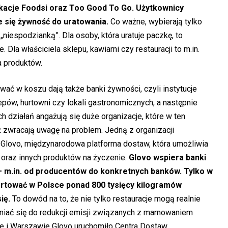
likacje Foodsi oraz Too Good To Go. Użytkownicy
je się żywność do uratowania.
Co ważne, wybierają tylko
 „niespodzianką”. Dla osoby, która uratuje paczkę, to
Dla właściciela sklepu, kawiarni czy restauracji to m.in.
 produktów.
wać w koszu dają także banki żywności, czyli instytucje
epów, hurtowni czy lokali gastronomicznych, a następnie
h działań angażują się duże organizacje, które w ten
ż zwracają uwagę na problem. Jedną z organizacji
Glovo, międzynarodowa platforma dostaw, która umożliwia
 oraz innych produktów na życzenie.
Glovo wspiera banki
 – m.in. od producentów do konkretnych banków. Tylko w
ortować w Polsce ponad 800 tysięcy kilogramów
się.
To dowód na to, że nie tylko restauracje mogą realnie
niać się do redukcji emisji związanych z marnowaniem
ie i Warszawie Glovo uruchomiło Centra Dostaw