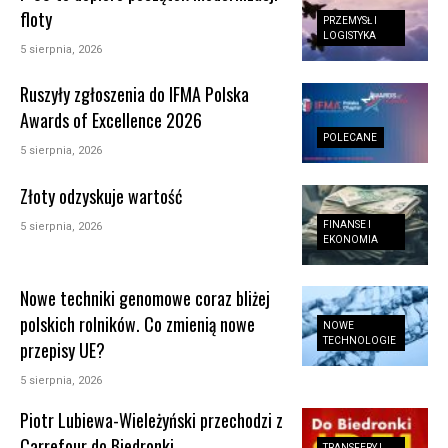
floty
PRZEMYSŁ I
LOGISTYKA
5 sierpnia, 2026
Ruszyły zgłoszenia do IFMA Polska
Awards of Excellence 2026
POLECANE
5 sierpnia, 2026
Złoty odzyskuje wartość
FINANSE I
5 sierpnia, 2026
EKONOMIA
Nowe techniki genomowe coraz bliżej
polskich rolników. Co zmienią nowe
NOWE
TECHNOLOGIE
przepisy UE?
5 sierpnia, 2026
Piotr Lubiewa-Wieleżyński przechodzi z
Carrefour do Biedronki
TRANSFERY I