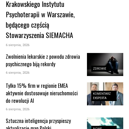
Krakowskiego Instytutu
Psychoterapii w Warszawie,
będącego częścią
Stowarzyszenia SIEMACHA
6 sierpnia, 2026
Zwolnienia lekarskie z powodu zdrowia
psychicznego biją rekordy
ZDROWIE
6 sierpnia, 2026
Tylko 15% firm w regionie EMEA
aktywnie dostosowuje nieruchomości
KOMENTARZ
EKSPERTA
do rewolucji AI
6 sierpnia, 2026
Sztuczna inteligencja przyspieszy
aktualizację map Polski
NOWE