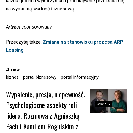
każda godzina wykorzystana produktywnie przekłada się
na wymierną wartość biznesową.
Artykuł sponsorowany
Przeczytaj także:
Zmiana na stanowisku prezesa ARP
Leasing
TAGS
biznes
portal biznesowy
portal informacyjny
Wypalenie, presja, niepewność.
Psychologiczne aspekty roli
WYWIADY
lidera. Rozmowa z Agnieszką
Pach i Kamilem Rogulskim z