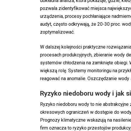
dokładna analiza, która pokazuje, gdzie, kie
pozwala zidentyfikować miejsca największych
urządzenia, procesy pochłaniające nadmierne
audyt, często odkrywają, że 20-30 proc. wod
zoptymalizować.
W dalszej kolejności praktyczne rozwiązani
procesach produkcyjnych, zbieranie wody 
systemów chłodzenia na zamknięte obiegi. W
większą rolę. Systemy monitoringu na przy
reagować na anomalie. Oszczędzanie wody s
Ryzyko niedoboru wody i jak s
Ryzyko niedoboru wody to nie abstrakcyjne 
okresowych ograniczeń w dostępie do wody p
Prognozy klimatyczne wskazują na nasileni
firm oznacza to ryzyko przestojów produkcyjn