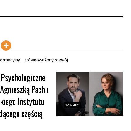
nformacyjny
zrównoważony rozwój
 Psychologiczne
 Agnieszką Pach i
iego Instytutu
WYWIADY
dącego częścią