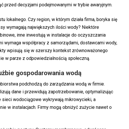
ąć przed decyzjami podejmowanymi w trybie awaryjnym.
u lokalnego. Czy region, w którym działa firma, boryka się
sy wymagają największych ilości wody? Niektóre
binowe, inne inwestują w instalacje do oczyszczania
mi wymaga współpracy z samorządami, dostawcami wody,
kty wpisują się w szerszy kontekst
zrównoważonego
dzie w parze z odpowiedzialnością społeczną.
użbie gospodarowania wodą
iębiorstwa podchodzą do zarządzania wodą w firmie.
alizują dane i przewidują zapotrzebowanie, optymalizując
e sieci wodociągowe wykrywają mikrowycieki, a
nie w instalacjach. Firmy mogą obniżyć zużycie nawet o