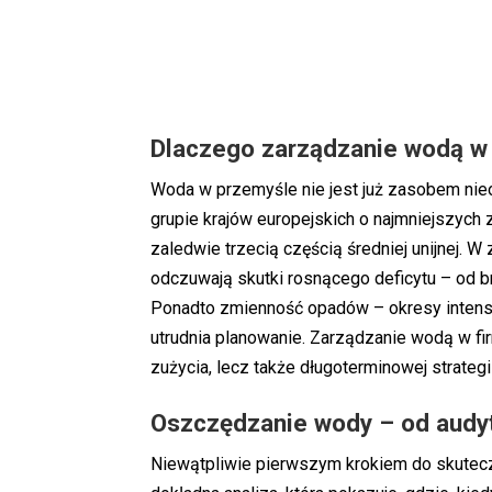
Dlaczego zarządzanie wodą w f
Woda w przemyśle nie jest już zasobem nieo
grupie krajów europejskich o najmniejszy
zaledwie trzecią częścią średniej unijnej.
odczuwają skutki rosnącego deficytu – od b
Ponadto zmienność opadów – okresy intens
utrudnia planowanie. Zarządzanie wodą w fi
zużycia, lecz także długoterminowej strategii
Oszczędzanie wody – od audyt
Niewątpliwie pierwszym krokiem do skuteczn