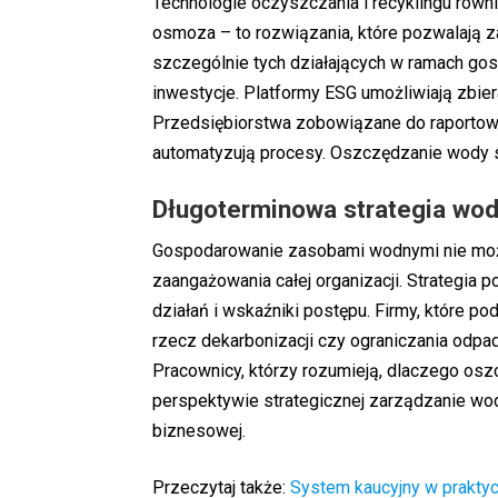
Technologie oczyszczania i recyklingu rów
osmoza – to rozwiązania, które pozwalają z
szczególnie tych działających w ramach
gos
inwestycje. Platformy ESG umożliwiają zbier
Przedsiębiorstwa zobowiązane do raportow
automatyzują procesy. Oszczędzanie wody s
Długoterminowa strategia wod
Gospodarowanie zasobami wodnymi nie moż
zaangażowania całej organizacji. Strategi
działań i wskaźniki postępu. Firmy, które 
rzecz
dekarbonizacji
czy ograniczania odpa
Pracownicy, którzy rozumieją, dlaczego osz
perspektywie strategicznej zarządzanie wodą
biznesowej.
Przeczytaj także:
System kaucyjny w praktyce