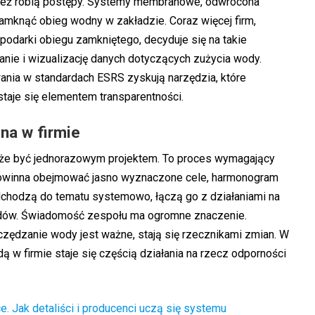
nież robią postępy. Systemy membranowe, odwrócona
amknąć obieg wodny w zakładzie. Coraz więcej firm,
podarki obiegu zamkniętego
, decyduje się na takie
anie i wizualizację danych dotyczących zużycia wody.
ania w standardach
ESRS
zyskują narzędzia, które
taje się elementem transparentności.
na w firmie
e być jednorazowym projektem. To proces wymagający
a powinna obejmować jasno wyznaczone cele, harmonogram
podchodzą do tematu systemowo, łączą go z działaniami na
dów. Świadomość zespołu ma ogromne znaczenie.
czędzanie wody jest ważne, stają się rzecznikami zmian. W
 w firmie staje się częścią działania na rzecz odporności
. Jak detaliści i producenci uczą się systemu