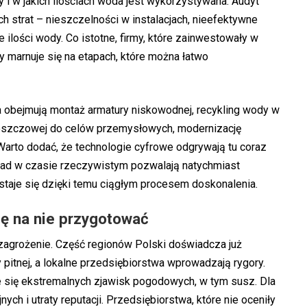
dy i w jakich ilościach woda jest wykorzystywana. Audyt
 strat – nieszczelności w instalacjach, nieefektywne
 ilości wody. Co istotne, firmy, które zainwestowały w
y marnuje się na etapach, które można łatwo
a obejmują montaż armatury niskowodnej, recykling wody w
deszczowej do celów przemysłowych, modernizację
arto dodać, że technologie cyfrowe odgrywają tu coraz
kład w czasie rzeczywistym pozwalają natychmiast
taje się dzięki temu ciągłym procesem doskonalenia.
ię na nie przygotować
zagrożenie. Część regionów Polski doświadcza już
itnej, a lokalne przedsiębiorstwa wprowadzają rygory.
e się ekstremalnych zjawisk pogodowych, w tym susz. Dla
ych i utraty reputacji. Przedsiębiorstwa, które nie oceniły