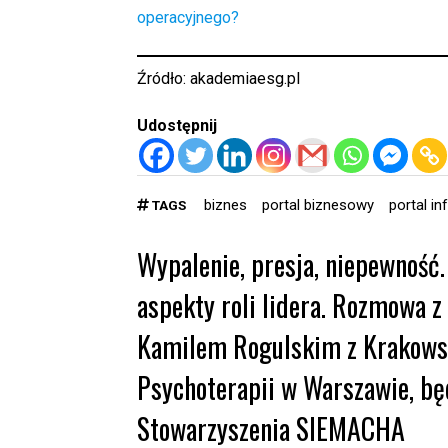
operacyjnego?
Źródło:
akademiaesg.pl
Udostępnij
biznes
portal biznesowy
portal i
TAGS
Wypalenie, presja, niepewność.
aspekty roli lidera. Rozmowa z
Kamilem Rogulskim z Krakowsk
Psychoterapii w Warszawie, bę
Stowarzyszenia SIEMACHA