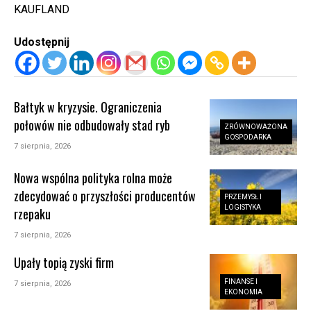
KAUFLAND
Udostępnij
Bałtyk w kryzysie. Ograniczenia
połowów nie odbudowały stad ryb
ZRÓWNOWAŻONA
GOSPODARKA
7 sierpnia, 2026
Nowa wspólna polityka rolna może
zdecydować o przyszłości producentów
PRZEMYSŁ I
LOGISTYKA
rzepaku
7 sierpnia, 2026
Upały topią zyski firm
FINANSE I
7 sierpnia, 2026
EKONOMIA