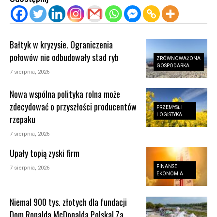
Bałtyk w kryzysie. Ograniczenia
połowów nie odbudowały stad ryb
ZRÓWNOWAŻONA
GOSPODARKA
7 sierpnia, 2026
Nowa wspólna polityka rolna może
zdecydować o przyszłości producentów
PRZEMYSŁ I
LOGISTYKA
rzepaku
7 sierpnia, 2026
Upały topią zyski firm
FINANSE I
7 sierpnia, 2026
EKONOMIA
Niemal 900 tys. złotych dla fundacji
Dom Ronalda McDonalda Polska! Za