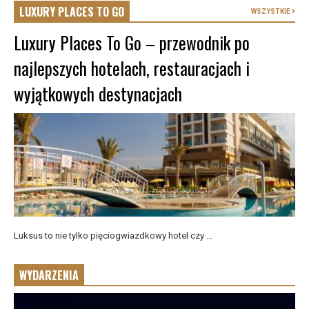
LUXURY PLACES TO GO
WSZYSTKIE
Luxury Places To Go – przewodnik po
najlepszych hotelach, restauracjach i
wyjątkowych destynacjach
Luksus to nie tylko pięciogwiazdkowy hotel czy ...
WYDARZENIA