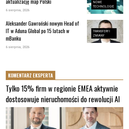
aktualizację map Polski
NOWE
TECHNOLOGIE
6 sierpnia, 2026
Aleksander Gawroński nowym Head of
IT w Aduna Global po 15 latach w
TRANSFERY I
ZMIANY
mBanku
6 sierpnia, 2026
KOMENTARZ EKSPERTA
Tylko 15% firm w regionie EMEA aktywnie
dostosowuje nieruchomości do rewolucji AI