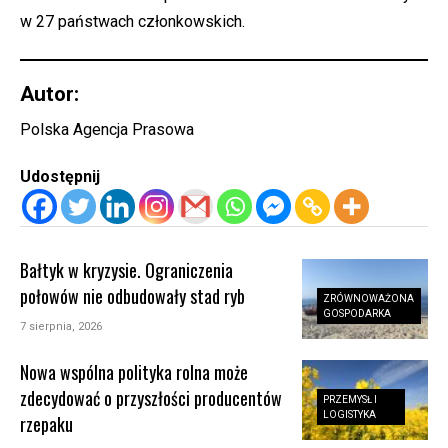
w 27 państwach członkowskich.
Autor:
Polska Agencja Prasowa
Udostępnij
Bałtyk w kryzysie. Ograniczenia
połowów nie odbudowały stad ryb
ZRÓWNOWAŻONA
GOSPODARKA
7 sierpnia, 2026
Nowa wspólna polityka rolna może
zdecydować o przyszłości producentów
PRZEMYSŁ I
LOGISTYKA
rzepaku