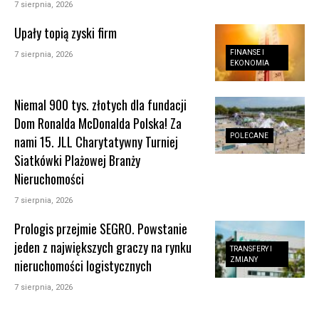
7 sierpnia, 2026
Upały topią zyski firm
FINANSE I
7 sierpnia, 2026
EKONOMIA
Niemal 900 tys. złotych dla fundacji
Dom Ronalda McDonalda Polska! Za
POLECANE
nami 15. JLL Charytatywny Turniej
Siatkówki Plażowej Branży
Nieruchomości
7 sierpnia, 2026
Prologis przejmie SEGRO. Powstanie
jeden z największych graczy na rynku
TRANSFERY I
ZMIANY
nieruchomości logistycznych
7 sierpnia, 2026