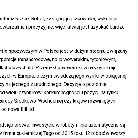
 automatyczne. Robot, zastępując pracownika, wykonuje
owtarzalnie i precyzyjnie, więc łatwiej jest uzyskać bardzo
myśle spożywczym w Polsce jest w dużym stopniu związany
rporacje transnarodowe, np. piwowarskim, tytoniowym,
koholowych itd. Przemysł piwowarski w naszym kraju
jszych w Europie, o czym świadczą jego wyniki w osiąganej
acy na jednego zatrudnionego. Decyzje o poziomie
 od wielu czynników: konkurencyjności i pozycji na rynku
 Europy Środkowo-Wschodniej czy krajów rozwiniętych
d nowa filii itd.
dsiębiorstwa, inwestycje w roboty i linie automatyczne są
w firmie cukierniczej Tago od 2015 roku 12 robotów tworzy