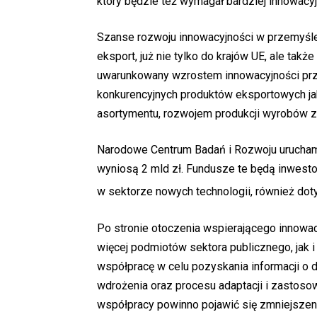
który będzie też wymagał bardziej innowac
Szanse rozwoju innowacyjności w przemyśle
eksport, już nie tylko do krajów UE, ale tak
uwarunkowany wzrostem innowacyjności pr
konkurencyjnych produktów eksportowych j
asortymentu, rozwojem produkcji wyrobów z 
Narodowe Centrum Badań i Rozwoju uruchami
wyniosą 2 mld zł. Fundusze te będą inwesto
w sektorze nowych technologii, również do
Po stronie otoczenia wspierającego innowa
więcej podmiotów sektora publicznego, jak 
współpracę w celu pozyskania informacji o 
wdrożenia oraz procesu adaptacji i zastoso
współpracy powinno pojawić się zmniejszen