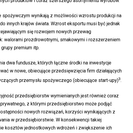
yjnych produktów i coraz szerszego asortymentu wyrobów.
 spożywczym wynikają z możliwości wzrostu produkcji na
że do innych krajów świata. Wzrost eksportu musi być jednak
zejawiającym się rozwojem nowych przewag
ak: walorami prozdrowotnymi, smakowymi i rozszerzeniem
grupy premium itp.
a dwa fundusze, których łączne środki na inwestycje
wać w nowe, obiecujące przedsięwzięcia firm działających
3
tyczących przemysłu spożywczego (obiecujące start-upy)
.
cyjność przedsiębiorstw wymienianych jest również coraz
i prywatnego, z którymi przedsiębiorstwo może podjąć
dostępności nowych rozwiązań, korzyści wynikających z
wania w przedsiębiorstwie. W konsekwencji takiej
ie kosztów jednostkowych wdrożeń i zwiększenie ich