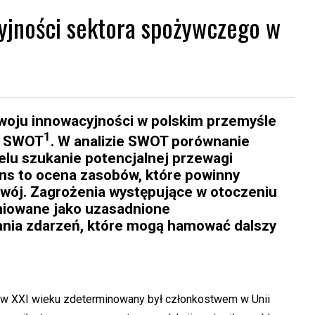
yjności sektora spożywczego w
zwoju innowacyjności w polskim przemyśle
1
y SWOT
. W analizie SWOT porównanie
elu szukanie potencjalnej przewagi
zans to ocena zasobów, które powinny
zwój. Zagrożenia występujące w otoczeniu
niowane jako uzasadnione
ia zdarzeń, które mogą hamować dalszy
w XXI wieku zdeterminowany był członkostwem w Unii