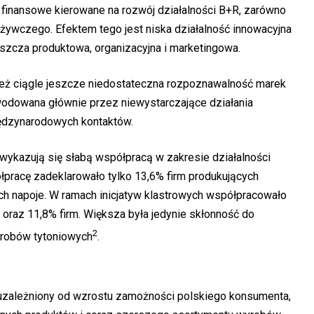
y finansowe kierowane na rozwój działalności B+R, zarówno
pożywczego. Efektem tego jest niska działalność innowacyjna
szcza produktowa, organizacyjna i marketingowa.
eż ciągle jeszcze niedostateczna rozpoznawalność marek
wodowana głównie przez niewystarczające działania
ędzynarodowych kontaktów.
kazują się słabą współpracą w zakresie działalności
łpracę zadeklarowało tylko 13,6% firm produkujących
ch napoje. W ramach inicjatyw klastrowych współpracowało
oraz 11,8% firm. Większa była jedynie skłonność do
2
robów tytoniowych
.
 uzależniony od wzrostu zamożności polskiego konsumenta,