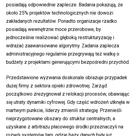
posiadają odpowiednie zaplecze. Badania pokazują, że
około 25% projektów technologicznych nie dowozi
zakładanych rezultatów. Ponadto organizacje rzadko
posiadają wewnętrzne moce przerobowe, by
jednocześnie realizować głęboką restrukturyzację i
wdrażać zaawansowane algorytmy. Zadania zaplecza
administracyjnego regularnie przegrywają też walkę o
budżety z projektami generującymi bezpośredni przychód.
Przedstawione wyzwania doskonale obrazuje przypadek
dużej firmy z sektora opieki zdrowotnej. Zarząd
początkowo zrezygnował z relokacji procesów, obawiając
się utraty dynamiki cyfrowej. Gdy część wdrożeń utknęła w
martwym punkcie, liderzy zmienili strategię. Przenieśli
nieprzygotowane obszary do struktur centralnych, a
uzyskane z arbitrażu płacowego środki przeznaczyli na
rozwój systemów tam, gdzie bazy danych były już