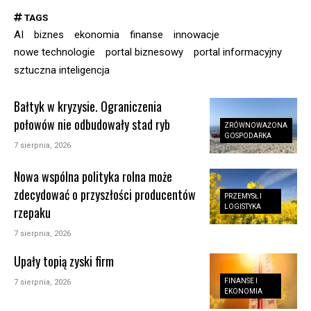
TAGS
AI
biznes
ekonomia
finanse
innowacje
nowe technologie
portal biznesowy
portal informacyjny
sztuczna inteligencja
Bałtyk w kryzysie. Ograniczenia
połowów nie odbudowały stad ryb
ZRÓWNOWAŻONA
GOSPODARKA
7 sierpnia, 2026
Nowa wspólna polityka rolna może
zdecydować o przyszłości producentów
PRZEMYSŁ I
LOGISTYKA
rzepaku
7 sierpnia, 2026
Upały topią zyski firm
FINANSE I
7 sierpnia, 2026
EKONOMIA