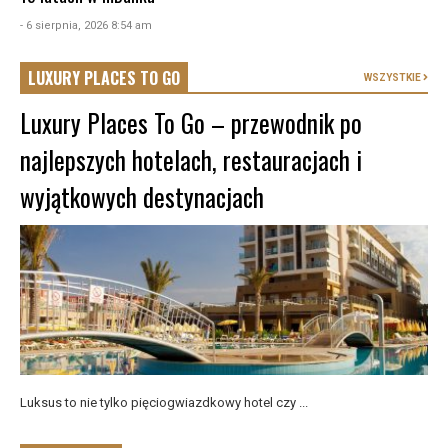
- 6 sierpnia, 2026 8:54 am
LUXURY PLACES TO GO
WSZYSTKIE
Luxury Places To Go – przewodnik po
najlepszych hotelach, restauracjach i
wyjątkowych destynacjach
Luksus to nie tylko pięciogwiazdkowy hotel czy ...