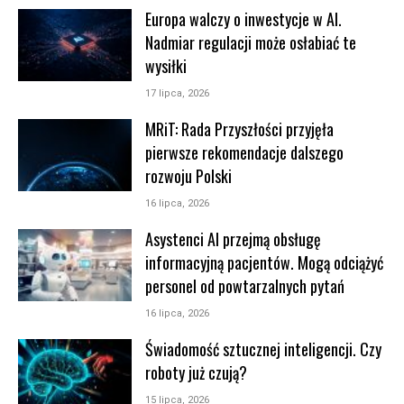
Europa walczy o inwestycje w AI.
Nadmiar regulacji może osłabiać te
wysiłki
17 lipca, 2026
MRiT: Rada Przyszłości przyjęła
pierwsze rekomendacje dalszego
rozwoju Polski
16 lipca, 2026
Asystenci AI przejmą obsługę
informacyjną pacjentów. Mogą odciążyć
personel od powtarzalnych pytań
16 lipca, 2026
Świadomość sztucznej inteligencji. Czy
roboty już czują?
15 lipca, 2026