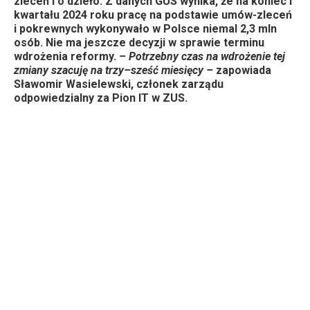
zleceń i o dzieło. Z danych GUS wynika, że na koniec I
kwartału 2024 roku pracę na podstawie umów-zleceń
i pokrewnych wykonywało w Polsce niemal 2,3 mln
osób. Nie ma jeszcze decyzji w sprawie terminu
wdrożenia reformy.
– Potrzebny czas na wdrożenie tej
zmiany szacuję na trzy–sześć miesięcy –
zapowiada
Sławomir Wasielewski, członek zarządu
odpowiedzialny za Pion IT w ZUS.