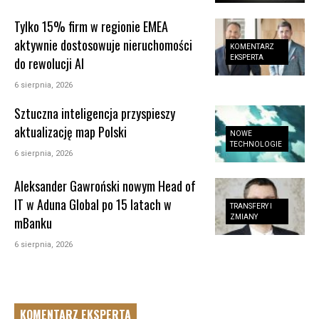
Tylko 15% firm w regionie EMEA
aktywnie dostosowuje nieruchomości
KOMENTARZ
EKSPERTA
do rewolucji AI
6 sierpnia, 2026
Sztuczna inteligencja przyspieszy
aktualizację map Polski
NOWE
TECHNOLOGIE
6 sierpnia, 2026
Aleksander Gawroński nowym Head of
IT w Aduna Global po 15 latach w
TRANSFERY I
ZMIANY
mBanku
6 sierpnia, 2026
KOMENTARZ EKSPERTA