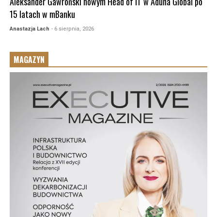
Aleksander Gawroński nowym Head of IT w Aduna Global po
15 latach w mBanku
Anastazja Lach
- 6 sierpnia, 2026
MAGAZYN