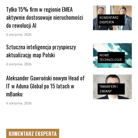
Tylko 15% firm w regionie EMEA
aktywnie dostosowuje nieruchomości
KOMENTARZ
EKSPERTA
do rewolucji AI
6 sierpnia, 2026
Sztuczna inteligencja przyspieszy
aktualizację map Polski
NOWE
TECHNOLOGIE
6 sierpnia, 2026
Aleksander Gawroński nowym Head of
IT w Aduna Global po 15 latach w
TRANSFERY I
ZMIANY
mBanku
6 sierpnia, 2026
KOMENTARZ EKSPERTA