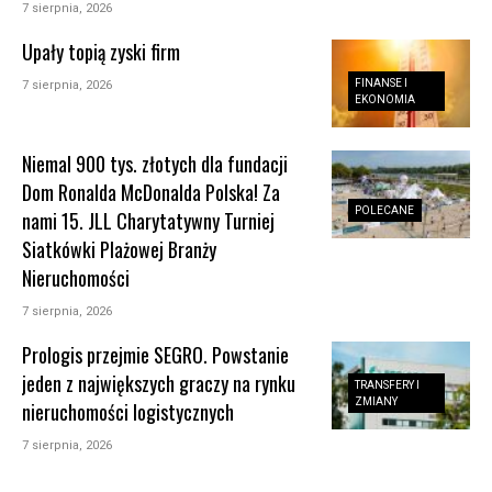
7 sierpnia, 2026
Upały topią zyski firm
FINANSE I
7 sierpnia, 2026
EKONOMIA
Niemal 900 tys. złotych dla fundacji
Dom Ronalda McDonalda Polska! Za
POLECANE
nami 15. JLL Charytatywny Turniej
Siatkówki Plażowej Branży
Nieruchomości
7 sierpnia, 2026
Prologis przejmie SEGRO. Powstanie
jeden z największych graczy na rynku
TRANSFERY I
ZMIANY
nieruchomości logistycznych
7 sierpnia, 2026