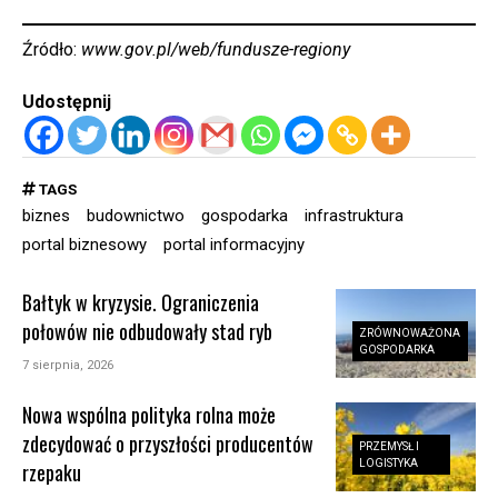
Źródło:
www.gov.pl/web/fundusze-regiony
Udostępnij
TAGS
biznes
budownictwo
gospodarka
infrastruktura
portal biznesowy
portal informacyjny
Bałtyk w kryzysie. Ograniczenia
połowów nie odbudowały stad ryb
ZRÓWNOWAŻONA
GOSPODARKA
7 sierpnia, 2026
Nowa wspólna polityka rolna może
zdecydować o przyszłości producentów
PRZEMYSŁ I
LOGISTYKA
rzepaku