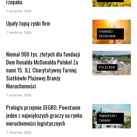
rzepaku
7 sierpnia, 2026
Upały topią zyski firm
FINANSE I
7 sierpnia, 2026
EKONOMIA
Niemal 900 tys. złotych dla fundacji
Dom Ronalda McDonalda Polska! Za
POLECANE
nami 15. JLL Charytatywny Turniej
Siatkówki Plażowej Branży
Nieruchomości
7 sierpnia, 2026
Prologis przejmie SEGRO. Powstanie
jeden z największych graczy na rynku
TRANSFERY I
ZMIANY
nieruchomości logistycznych
7 sierpnia, 2026