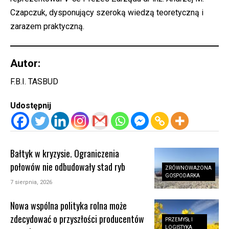
Czapczuk, dysponujący szeroką wiedzą teoretyczną i
zarazem praktyczną.
Autor:
F.B.I. TASBUD
Udostępnij
Bałtyk w kryzysie. Ograniczenia
połowów nie odbudowały stad ryb
ZRÓWNOWAŻONA
GOSPODARKA
7 sierpnia, 2026
Nowa wspólna polityka rolna może
zdecydować o przyszłości producentów
PRZEMYSŁ I
LOGISTYKA