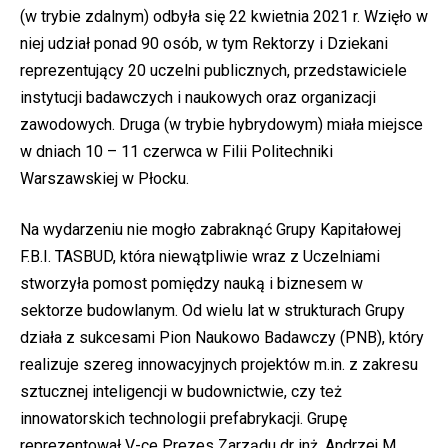
(w trybie zdalnym) odbyła się 22 kwietnia 2021 r. Wzięło w
niej udział ponad 90 osób, w tym Rektorzy i Dziekani
reprezentujący 20 uczelni publicznych, przedstawiciele
instytucji badawczych i naukowych oraz organizacji
zawodowych. Druga (w trybie hybrydowym) miała miejsce
w dniach 10 – 11 czerwca w Filii Politechniki
Warszawskiej w Płocku.
Na wydarzeniu nie mogło zabraknąć Grupy Kapitałowej
F.B.I. TASBUD, która niewątpliwie wraz z Uczelniami
stworzyła pomost pomiędzy nauką i biznesem w
sektorze budowlanym. Od wielu lat w strukturach Grupy
działa z sukcesami Pion Naukowo Badawczy (PNB), który
realizuje szereg innowacyjnych projektów m.in. z zakresu
sztucznej inteligencji w budownictwie, czy też
innowatorskich technologii prefabrykacji. Grupę
reprezentował V-ce Prezes Zarządu dr inż. Andrzej M.