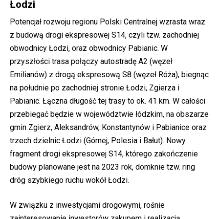
Łodzi
Potencjał rozwoju regionu Polski Centralnej wzrasta wraz
z budową drogi ekspresowej S14, czyli tzw. zachodniej
obwodnicy Łodzi, oraz obwodnicy Pabianic. W
przyszłości trasa połączy autostradę A2 (węzeł
Emilianów) z drogą ekspresową S8 (węzeł Róża), biegnąc
na południe po zachodniej stronie Łodzi, Zgierza i
Pabianic. Łączna długość tej trasy to ok. 41 km. W całości
przebiegać będzie w województwie łódzkim, na obszarze
gmin Zgierz, Aleksandrów, Konstantynów i Pabianice oraz
trzech dzielnic Łodzi (Górnej, Polesia i Bałut). Nowy
fragment drogi ekspresowej S14, którego zakończenie
budowy planowane jest na 2023 rok, domknie tzw. ring
dróg szybkiego ruchu wokół Łodzi.
W związku z inwestycjami drogowymi, rośnie
zainteresowanie inwestorów zakupem i realizacją