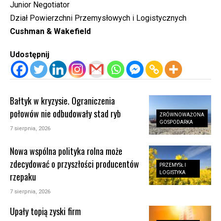
Junior Negotiator
Dział Powierzchni Przemysłowych i Logistycznych
Cushman & Wakefield
Udostępnij
Bałtyk w kryzysie. Ograniczenia
połowów nie odbudowały stad ryb
ZRÓWNOWAŻONA
GOSPODARKA
7 sierpnia, 2026
Nowa wspólna polityka rolna może
zdecydować o przyszłości producentów
PRZEMYSŁ I
LOGISTYKA
rzepaku
7 sierpnia, 2026
Upały topią zyski firm