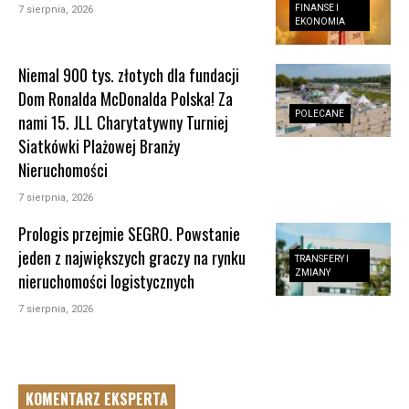
FINANSE I
7 sierpnia, 2026
EKONOMIA
Niemal 900 tys. złotych dla fundacji
Dom Ronalda McDonalda Polska! Za
POLECANE
nami 15. JLL Charytatywny Turniej
Siatkówki Plażowej Branży
Nieruchomości
7 sierpnia, 2026
Prologis przejmie SEGRO. Powstanie
jeden z największych graczy na rynku
TRANSFERY I
ZMIANY
nieruchomości logistycznych
7 sierpnia, 2026
KOMENTARZ EKSPERTA