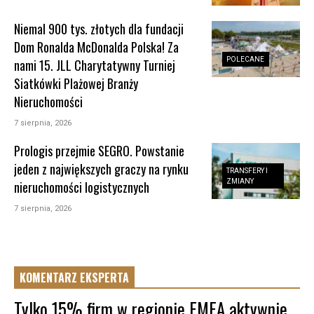
Niemal 900 tys. złotych dla fundacji
Dom Ronalda McDonalda Polska! Za
POLECANE
nami 15. JLL Charytatywny Turniej
Siatkówki Plażowej Branży
Nieruchomości
7 sierpnia, 2026
Prologis przejmie SEGRO. Powstanie
jeden z największych graczy na rynku
TRANSFERY I
ZMIANY
nieruchomości logistycznych
7 sierpnia, 2026
KOMENTARZ EKSPERTA
Tylko 15% firm w regionie EMEA aktywnie