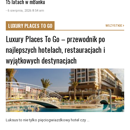
15 latach w mBanku
- 6 sierpnia, 2026 8:54 am
LUXURY PLACES TO GO
WSZYSTKIE
Luxury Places To Go – przewodnik po
najlepszych hotelach, restauracjach i
wyjątkowych destynacjach
Luksus to nie tylko pięciogwiazdkowy hotel czy ...