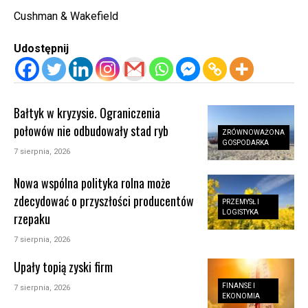
Cushman & Wakefield
Udostępnij
Bałtyk w kryzysie. Ograniczenia
połowów nie odbudowały stad ryb
ZRÓWNOWAŻONA
GOSPODARKA
7 sierpnia, 2026
Nowa wspólna polityka rolna może
zdecydować o przyszłości producentów
PRZEMYSŁ I
LOGISTYKA
rzepaku
7 sierpnia, 2026
Upały topią zyski firm
FINANSE I
7 sierpnia, 2026
EKONOMIA