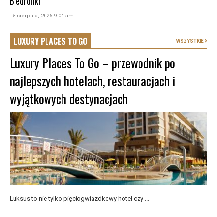
Biedronki
- 5 sierpnia, 2026 9:04 am
LUXURY PLACES TO GO
WSZYSTKIE
Luxury Places To Go – przewodnik po
najlepszych hotelach, restauracjach i
wyjątkowych destynacjach
Luksus to nie tylko pięciogwiazdkowy hotel czy ...