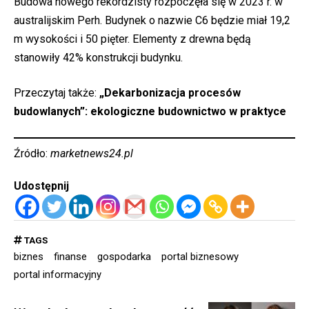
Budowa nowego rekordzisty rozpoczęła się w 2023 r. w
australijskim Perh. Budynek o nazwie C6 będzie miał 19,2
m wysokości i 50 pięter. Elementy z drewna będą
stanowiły 42% konstrukcji budynku.
Przeczytaj także:
„Dekarbonizacja procesów
budowlanych”: ekologiczne budownictwo w praktyce
Źródło:
marketnews24.pl
Udostępnij
TAGS
biznes
finanse
gospodarka
portal biznesowy
portal informacyjny