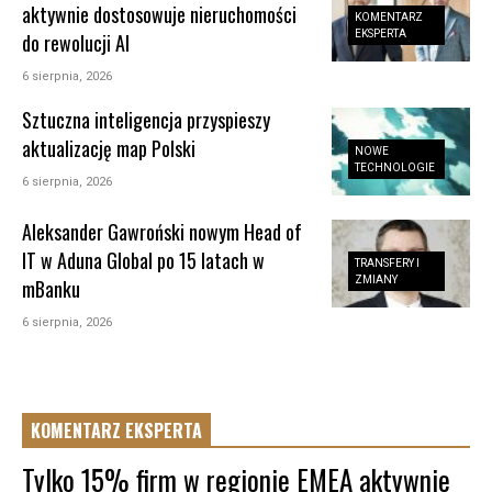
aktywnie dostosowuje nieruchomości
KOMENTARZ
EKSPERTA
do rewolucji AI
6 sierpnia, 2026
Sztuczna inteligencja przyspieszy
aktualizację map Polski
NOWE
TECHNOLOGIE
6 sierpnia, 2026
Aleksander Gawroński nowym Head of
IT w Aduna Global po 15 latach w
TRANSFERY I
ZMIANY
mBanku
6 sierpnia, 2026
KOMENTARZ EKSPERTA
Tylko 15% firm w regionie EMEA aktywnie