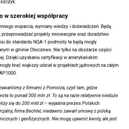
oszczyk.
lko w szerokiej współpracy
mnego wsparcia, wymiany wiedzy i doświadczeń. Będą
 przeprowadzać projekty innowacyjne oraz doradztwo
niu do standardu NQA-1 podmioty te będą mogły
wanym w gminie Choczewo. Nie tylko na obszarze części
ej. Dzięki uzyskaniu certyfikacji w amerykańskim
mogły brać większy udział w projektach jądrowych na całym
i AP1000.
warliśmy z firmami z Pomorza, czyli tam, gdzie
wota to ponad 300 mln zł. To są na razie relatywnie nieduże
bliży się do 200 mld zł
– wyjaśnia prezes Polskich
cjalny, firma Bechtel, niedawno zawarł umowę z polską
cznych i geofizycznych. Nie mogę ujawnić kwoty, ale jest