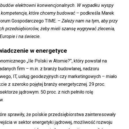
 budów elektrowni konwencjonalnych. W wypadku wyspy
we kompetencje, które chcemy budować
– podkreśla Marek
Forum Gospodarczego TIME. –
Zależy nam na tym, aby przy
h przedsiębiorców, żeby mieli szansę wygrywać zlecenia,
Europie i na świecie.
wiadczenie w energetyce
onomicznego „Ile Polski w Atomie?”, który powstał na
adanych firm – m.in. z branży budowlanej, nadzoru
wego, IT, usług geodezyjnych czy marketingowych – miało
ie z szeroko pojętej branży energetycznej. 29 proc.
ektorze jądrowym. 50 proc. z nich pełniło rolę
w.
óre sprawiły, że polskie przedsiębiorstwa zainteresowały
wejścia w sektor energetyki jądrowej, możliwość rozwoju