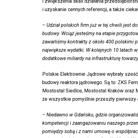
i zwiększenia skali działania przedsiębior
i uzyskanie cennych referencji, a także cieka
– Udział polskich firm już w tej chwili jest
budowy. Wciąż jesteśmy na etapie przygotowa
zawarliśmy kontrak
ty
z około 400 polskimi p
największe wydatki. W kolejnych 10 latach 
dodatkowe miliardy na infrastrukturę towarz
Polskie Elektrownie Jądrowe wybrały sześć 
budowy reaktora jądrowego. Są to: ZKS Fer
Mostostal Siedlce, Mostostal Kraków oraz 
że wszystkie pomyślnie przeszły pierwszy
– Niedawno w Gdańsku, gdzie organizowali
kompetencji i zaangażowaniu naszego przemy
pomiędzy sobą i z nami umowę o współpracy