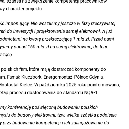
stwa, szansa na zwiększenie kompetencji pracowników
wy charakter projektu.
 dość imponujący. Nie weszliśmy jeszcze w fazę rzeczywistej
ń do inwestycji i projektowania samej elektrowni. A już
odmiotami na kwotę przekraczającą 1 mld zł. Przed nami
wydamy ponad 160 mld zł na samą elektrownię, do tego
yszącą.
polskich firm, które mają dostarczać komponenty do
rum, Famak Kluczbork, Energomontaż-Północ Gdynia,
Mostostal Kielce. W październiku 2025 roku poinformowano,
 etap procesu dostosowania do standardu NQA-1.
śmy konferencję poświęconą budowaniu polskich
słu do budowy elektrowni, tzw. wielka szóstka podpisała
 przy budowaniu kompetencji i ich zaangażowaniu do