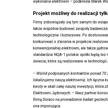
wykonania elektrowni
– podkreśla Marek W
Projekt możliwy do realizacji ty
Firmy zobowiązały się tym samym do wzaje
także wspólnie budować zespoły badawcze,
technologiczne i biznesowe. Po dostosowa
konkurować o zlecenia w projekcie realizo
konwencjonalnej elektrowni, ale także jądrow
standardzie NQA-1 polskie spółki będą też 
świecie, które są realizowane w technologi
–
Wśród podpisanych kontraktów ponad 70 za
lokalizujemy naszą elektrownię. Ich łączna k
kwoty w skali całej naszej inwestycji, która z
Elektrowni Jądrowych. –
Nasz partner konsor
firmą Doraco na prowadzenie badań geotechni
ona imponująca.