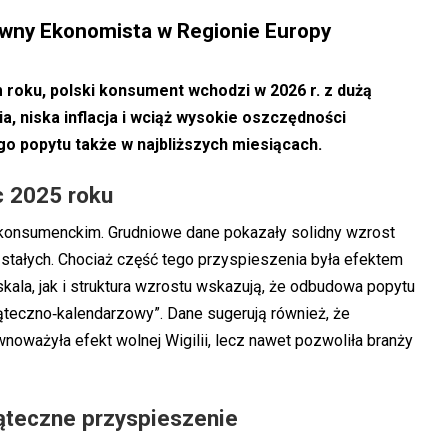
ówny Ekonomista w Regionie Europy
roku, polski konsument wchodzi w 2026 r. z dużą
, niska inflacja i wciąż wysokie oszczędności
go popytu także w najbliższych miesiącach.
c 2025 roku
onsumenckim. Grudniowe dane pokazały solidny wzrost
 stałych. Chociaż część tego przyspieszenia była efektem
kala, jak i struktura wzrostu wskazują, że odbudowa popytu
wiąteczno‑kalendarzowy”. Dane sugerują również, że
noważyła efekt wolnej Wigilii, lecz nawet pozwoliła branży
iąteczne przyspieszenie