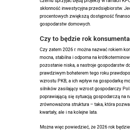
czemu sprzyjać będą projekty w ramach KPO, 
skłonność inwestycyjna przedsiębiorstw. J
procentowych zwiększą dostępność finansowan
gospodarstw domowych.
Czy to będzie rok konsumenta
Czy zatem 2026 r. można nazwać rokiem ko
mocna, stabilna i odporna na krótkoterminow
pozostanie niska, a nastroje gospodarstw 
prawdziwym bohaterem tego roku prawdopodo
wzrostu PKB, a ich wpływ na gospodarkę mo
silników zasilający wzrost gospodarczy Pol
poprawiającą się sytuacją gospodarczą na 
zrównoważona struktura – taka, która pozwa
kwartały, ale i na kolejne lata.
Można więc powiedzieć, że 2026 rok będzie