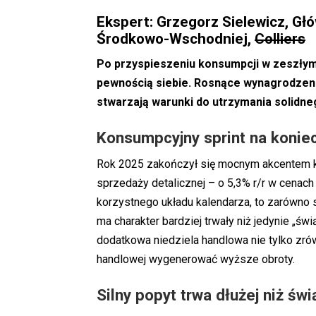
Ekspert: Grzegorz Sielewicz, Gł
Środkowo-Wschodniej,
Colliers
Po przyspieszeniu konsumpcji w zeszłym 
pewnością siebie. Rosnące wynagrodzenia
stwarzają warunki do utrzymania solidne
Konsumpcyjny sprint na konie
Rok 2025 zakończył się mocnym akcentem k
sprzedaży detalicznej – o 5,3% r/r w cenach
korzystnego układu kalendarza, to zarówno s
ma charakter bardziej trwały niż jedynie „ś
dodatkowa niedziela handlowa nie tylko zrów
handlowej wygenerować wyższe obroty.
Silny popyt trwa dłużej niż św