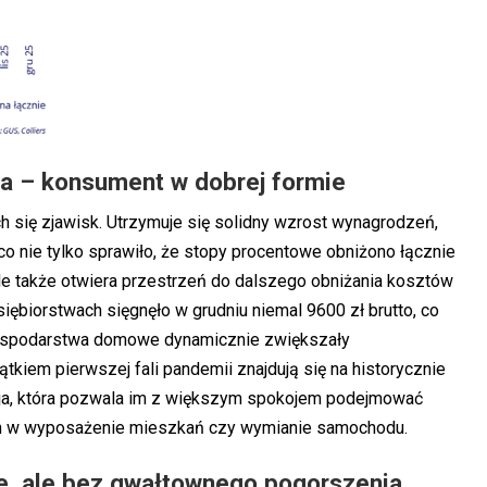
lna – konsument w dobrej formie
h się zjawisk. Utrzymuje się solidny wzrost wynagrodzeń,
, co nie tylko sprawiło, że stopy procentowe obniżono łącznie
e także otwiera przestrzeń do dalszego obniżania kosztów
ębiorstwach sięgnęło w grudniu niemal 9600 zł brutto, co
gospodarstwa domowe dynamicznie zwiększały
ątkiem pierwszej fali pandemii znajdują się na historycznie
ja, która pozwala im z większym spokojem podejmować
ch w wyposażenie mieszkań czy wymianie samochodu.
e, ale bez gwałtownego pogorszenia