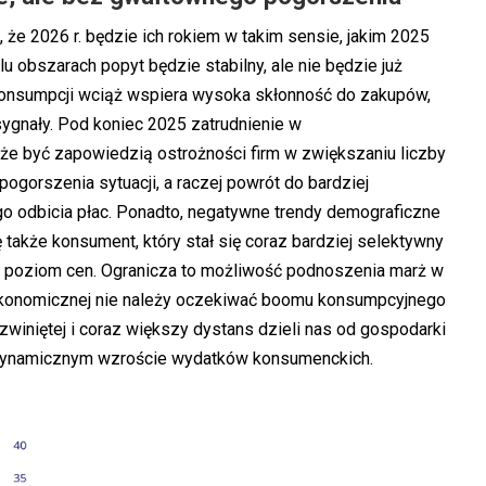
e 2026 r. będzie ich rokiem w takim sensie, jakim 2025
u obszarach popyt będzie stabilny, ale nie będzie już
konsumpcji wciąż wspiera wysoka skłonność do zakupów,
sygnały. Pod koniec 2025 zatrudnienie w
oże być zapowiedzią ostrożności firm w zwiększaniu liczby
ogorszenia sytuacji, a raczej powrót do bardziej
 odbicia płac. Ponadto, negatywne trendy demograficzne
ę także konsument, który stał się coraz bardziej selektywny
a poziom cen. Ogranicza to możliwość podnoszenia marż w
ekonomicznej nie należy oczekiwać boomu konsumpcyjnego
ozwiniętej i coraz większy dystans dzieli nas od gospodarki
na dynamicznym wzroście wydatków konsumenckich.