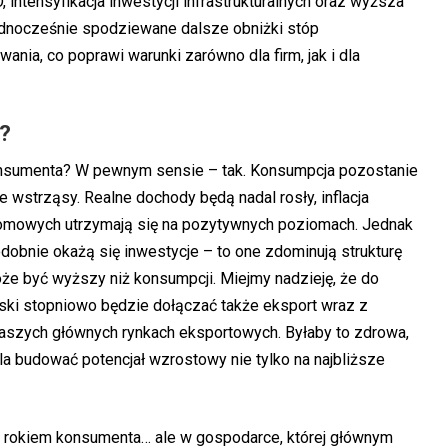
intensyfikacja inwestycji infrastrukturalnych oraz wyższa
ednocześnie spodziewane dalsze obniżki stóp
ia, co poprawi warunki zarówno dla firm, jak i dla
?
nsumenta? W pewnym sensie – tak. Konsumpcja pozostanie
e wstrząsy. Realne dochody będą nadal rosły, inflacja
domowych utrzymają się na pozytywnych poziomach. Jednak
bnie okażą się inwestycje – to one zdominują strukturę
że być wyższy niż konsumpcji. Miejmy nadzieję, że do
ski stopniowo będzie dołączać także eksport wraz z
naszych głównych rynkach eksportowych. Byłaby to zdrowa,
la budować potencjał wzrostowy nie tylko na najbliższe
 rokiem konsumenta… ale w gospodarce, której głównym