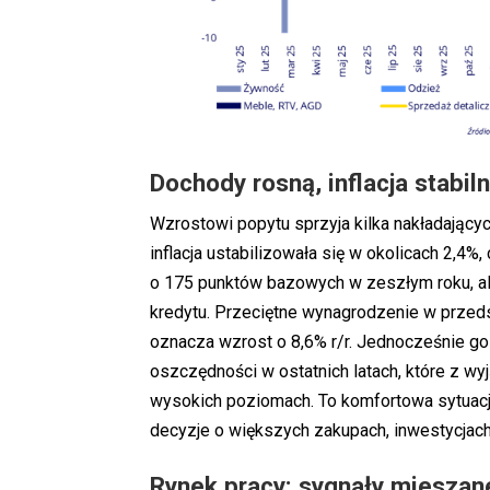
Dochody rosną, inflacja stabi
Wzrostowi popytu sprzyja kilka nakładającyc
inflacja ustabilizowała się w okolicach 2,4%
o 175 punktów bazowych w zeszłym roku, al
kredytu. Przeciętne wynagrodzenie w przedsi
oznacza wzrost o 8,6% r/r. Jednocześnie 
oszczędności w ostatnich latach, które z wyj
wysokich poziomach. To komfortowa sytuac
decyzje o większych zakupach, inwestycja
Rynek pracy: sygnały mieszan