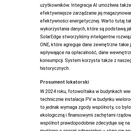
użytkowników. Integracja AI umożliwia takż
efektywniejsze zarządzanie jej magazynowan
efektywności energetycznej. Warto tutaj ta
wykorzystania danych, które są podstawą jak
SolarEdge stworzyliśmy inteligentne rozwiąz
ONE, które agreguje dane zewnętrzne takie 
wpływające na opłacalność, dane wewnętrzne 
konsumpcji. System korzysta także z naszeg
historycznych.
Prosument lokatorski
W 2024 roku, fotowoltaika w budynkach wiel
technicznie instalacja PV w budynku wieloro
to jednak wymaga zgody wspólnoty, co był
ekologiczną i finansowymi zachętami rządo
wspólnot prawdopodobnie zdecyduje się na ta
myślenie o energii odnawialnej – staje się 