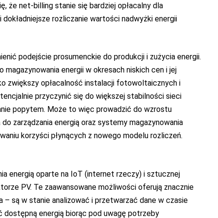
 że net-billing stanie się bardziej opłacalny dla
 dokładniejsze rozliczanie wartości nadwyżki energii
ić podejście prosumenckie do produkcji i zużycia energii.
magazynowania energii w okresach niskich cen i jej
ko zwiększy opłacalność instalacji fotowoltaicznych i
ncjalnie przyczynić się do większej stabilności sieci
zanie popytem. Może to więc prowadzić do wzrostu
a do zarządzania energią oraz systemy magazynowania
waniu korzyści płynących z nowego modelu rozliczeń.
a energią oparte na IoT (internet rzeczy) i sztucznej
ektorze PV. Te zaawansowane możliwości oferują znacznie
a – są w stanie analizować i przetwarzać dane w czasie
ć dostępną energią biorąc pod uwagę potrzeby