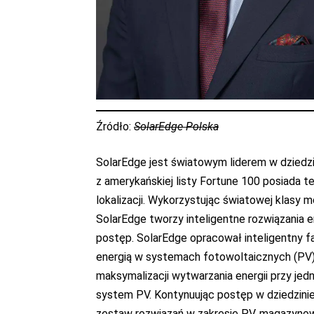
Źródło:
SolarEdge Polska
SolarEdge jest światowym liderem w dziedzi
z amerykańskiej listy Fortune 100 posiada t
lokalizacji. Wykorzystując światowej klasy mo
SolarEdge tworzy inteligentne rozwiązania en
postęp. SolarEdge opracował inteligentny fa
energią w systemach fotowoltaicznych (PV)
maksymalizacji wytwarzania energii przy je
system PV. Kontynuując postęp w dziedzinie 
zestaw rozwiązań w zakresie PV, magazynowan