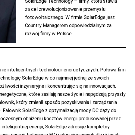
SolarEdge Technology – firmy, która stawia
za cel zrewolucjonizowanie przemysłu
fotowoltaicznego. W firmie SolarEdge jest
Country Managerem odpowiedzialnym za
rozwój firmy w Polsce.
nie inteligentnych technologii energetycznych. Połowa firm
echnologię SolarEdge w co najmniej jednej ze swoich
żliwości inżynieryjne i koncentrując się na innowacjach,
ergetyczne, które zasilają nasze życie i napędzają przyszły
lownik, który zmienił sposób pozyskiwania i zarządzania
. Falownik SolarEdge z optymalizacją mocy DC dąży do
dnoczesnym obniżeniu kosztów energii produkowanej przez
inteligentnej energii, SolarEdge adresuje kompletny
ia energii, ładowania EV i usług sieciowych dla różnych