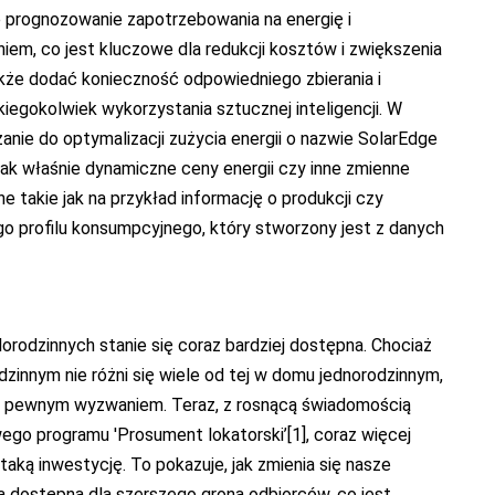
e prognozowanie zapotrzebowania na energię i
iem, co jest kluczowe dla redukcji kosztów i zwiększenia
kże dodać konieczność odpowiedniego zbierania i
iegokolwiek wykorzystania sztucznej inteligencji. W
anie do optymalizacji zużycia energii o nazwie SolarEdge
jak właśnie dynamiczne ceny energii czy inne zmienne
takie jak na przykład informację o produkcji czy
o profilu konsumpcyjnego, który stworzony jest z danych
orodzinnych stanie się coraz bardziej dostępna. Chociaż
dzinnym nie różni się wiele od tej w domu jednorodzinnym,
o pewnym wyzwaniem. Teraz, z rosnącą świadomością
wego programu 'Prosument lokatorski’
[1]
, coraz więcej
ką inwestycję. To pokazuje, jak zmienia się nasze
ona dostępna dla szerszego grona odbiorców, co jest