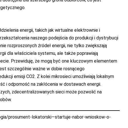
rgetycznego.
elenia energii, takich jak wirtualne elektrownie i
rzekształcenia naszego podejścia do produkcji i dystrybucji
enie rozproszonych źródeł energii, nie tylko zwiększają
i dla właściciela systemu, ale także poprawiają
świecie. Przewiduję, że mogą być one kluczowym elementem
 jest szczególnie ważne w dobie rosnącego
ukcji emisji CO2. Z kolei mikrosieci umożliwiają lokalnym
 i odporność na zakłócenia w dostawach energii.
szych, zdecentralizowanych sieci może pozwolić na
sobów.
gia/prosument-lokatorski—startuje-nabor-wnioskow-o-