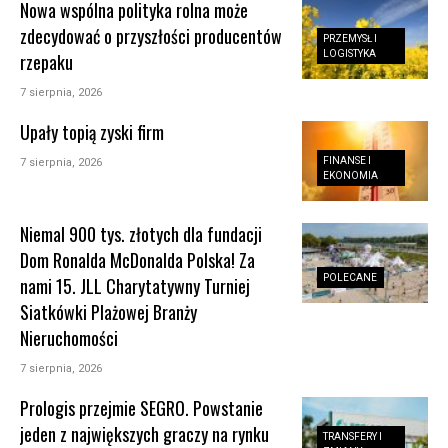
Nowa wspólna polityka rolna może
zdecydować o przyszłości producentów
PRZEMYSŁ I
LOGISTYKA
rzepaku
7 sierpnia, 2026
Upały topią zyski firm
FINANSE I
7 sierpnia, 2026
EKONOMIA
Niemal 900 tys. złotych dla fundacji
Dom Ronalda McDonalda Polska! Za
POLECANE
nami 15. JLL Charytatywny Turniej
Siatkówki Plażowej Branży
Nieruchomości
7 sierpnia, 2026
Prologis przejmie SEGRO. Powstanie
jeden z największych graczy na rynku
TRANSFERY I