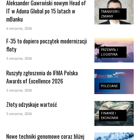
Aleksander Gawroński nowym Head of
IT w Aduna Global po 15 latach w
TRANSFERY I
ZMIANY
mBanku
6 sierpnia, 2026
F-35 to dopiero początek modernizacji
floty
PRZEMYSŁ I
LOGISTYKA
5 sierpnia, 2026
Ruszyły zgłoszenia do IFMA Polska
Awards of Excellence 2026
POLECANE
5 sierpnia, 2026
Złoty odzyskuje wartość
FINANSE I
5 sierpnia, 2026
EKONOMIA
Nowe techniki genomowe coraz bliżej