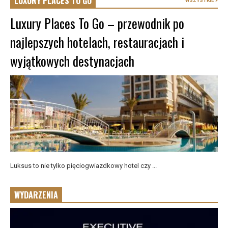
LUXURY PLACES TO GO
WSZYSTKIE
Luxury Places To Go – przewodnik po
najlepszych hotelach, restauracjach i
wyjątkowych destynacjach
Luksus to nie tylko pięciogwiazdkowy hotel czy ...
WYDARZENIA