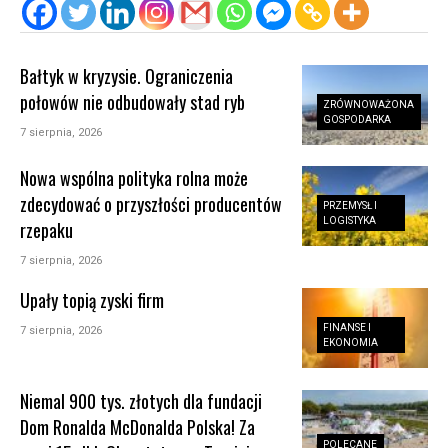
Bałtyk w kryzysie. Ograniczenia
połowów nie odbudowały stad ryb
ZRÓWNOWAŻONA
GOSPODARKA
7 sierpnia, 2026
Nowa wspólna polityka rolna może
zdecydować o przyszłości producentów
PRZEMYSŁ I
LOGISTYKA
rzepaku
7 sierpnia, 2026
Upały topią zyski firm
FINANSE I
7 sierpnia, 2026
EKONOMIA
Niemal 900 tys. złotych dla fundacji
Dom Ronalda McDonalda Polska! Za
POLECANE