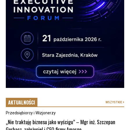
AKTUALNOŚCI
WSZYSTKIE
Przedsiębiorcy i Wizjonerzy
„Nie traktuję biznesu jako wyścigu” – Mgr inż. Szczepan
Gorbacz, założyciel i CEO firmy Amargo