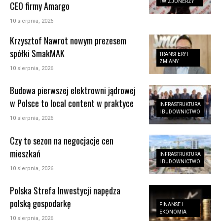
I WIZJONERZY
CEO firmy Amargo
10 sierpnia, 2026
Krzysztof Nawrot nowym prezesem
spółki SmakMAK
TRANSFERY I
ZMIANY
10 sierpnia, 2026
Budowa pierwszej elektrowni jądrowej
w Polsce to local content w praktyce
INFRASTRUKTURA
I BUDOWNICTWO
10 sierpnia, 2026
Czy to sezon na negocjacje cen
mieszkań
INFRASTRUKTURA
I BUDOWNICTWO
10 sierpnia, 2026
Polska Strefa Inwestycji napędza
polską gospodarkę
FINANSE I
EKONOMIA
10 sierpnia, 2026