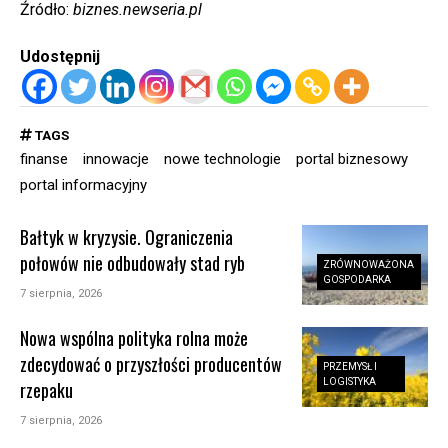
Źródło:
biznes.newseria.pl
Udostępnij
TAGS
finanse
innowacje
nowe technologie
portal biznesowy
portal informacyjny
Bałtyk w kryzysie. Ograniczenia
połowów nie odbudowały stad ryb
ZRÓWNOWAŻONA
GOSPODARKA
7 sierpnia, 2026
Nowa wspólna polityka rolna może
zdecydować o przyszłości producentów
PRZEMYSŁ I
LOGISTYKA
rzepaku
7 sierpnia, 2026