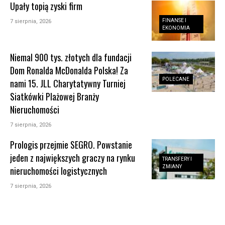
Upały topią zyski firm
FINANSE I
7 sierpnia, 2026
EKONOMIA
Niemal 900 tys. złotych dla fundacji
Dom Ronalda McDonalda Polska! Za
POLECANE
nami 15. JLL Charytatywny Turniej
Siatkówki Plażowej Branży
Nieruchomości
7 sierpnia, 2026
Prologis przejmie SEGRO. Powstanie
jeden z największych graczy na rynku
TRANSFERY I
ZMIANY
nieruchomości logistycznych
7 sierpnia, 2026