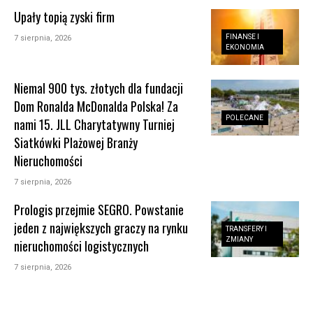
Upały topią zyski firm
FINANSE I
7 sierpnia, 2026
EKONOMIA
Niemal 900 tys. złotych dla fundacji
Dom Ronalda McDonalda Polska! Za
POLECANE
nami 15. JLL Charytatywny Turniej
Siatkówki Plażowej Branży
Nieruchomości
7 sierpnia, 2026
Prologis przejmie SEGRO. Powstanie
jeden z największych graczy na rynku
TRANSFERY I
ZMIANY
nieruchomości logistycznych
7 sierpnia, 2026