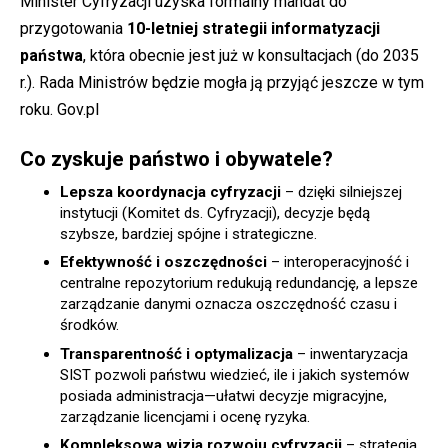
Minister Cyfryzacji uzyska formalny mandat do
przygotowania
10-letniej strategii informatyzacji
państwa
, która obecnie jest już w konsultacjach (do 2035
r.). Rada Ministrów będzie mogła ją przyjąć jeszcze w tym
roku.
Gov.pl
Co zyskuje państwo i obywatele?
Lepsza koordynacja cyfryzacji
– dzięki silniejszej
instytucji (Komitet ds. Cyfryzacji), decyzje będą
szybsze, bardziej spójne i strategiczne.
Efektywność i oszczędności
– interoperacyjność i
centralne repozytorium redukują redundancję, a lepsze
zarządzanie danymi oznacza oszczędność czasu i
środków.
Transparentność i optymalizacja
– inwentaryzacja
SIST pozwoli państwu wiedzieć, ile i jakich systemów
posiada administracja—ułatwi decyzje migracyjne,
zarządzanie licencjami i ocenę ryzyka.
Kompleksowa wizja rozwoju cyfryzacji
– strategia