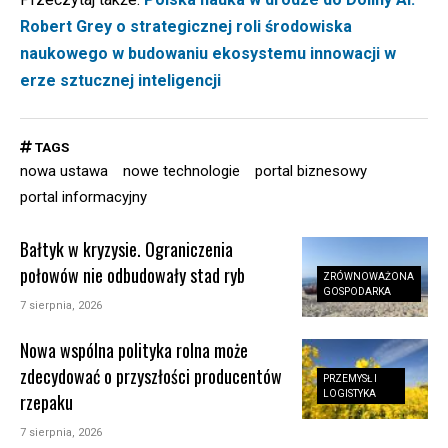
Robert Grey o strategicznej roli środowiska
naukowego w budowaniu ekosystemu innowacji w
erze sztucznej inteligencji
TAGS
nowa ustawa
nowe technologie
portal biznesowy
portal informacyjny
Bałtyk w kryzysie. Ograniczenia
połowów nie odbudowały stad ryb
ZRÓWNOWAŻONA
GOSPODARKA
7 sierpnia, 2026
Nowa wspólna polityka rolna może
zdecydować o przyszłości producentów
PRZEMYSŁ I
LOGISTYKA
rzepaku
7 sierpnia, 2026