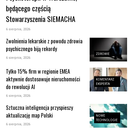
będącego częścią
Stowarzyszenia SIEMACHA
6 sierpnia, 2026
Zwolnienia lekarskie z powodu zdrowia
psychicznego biją rekordy
ZDROWIE
6 sierpnia, 2026
Tylko 15% firm w regionie EMEA
aktywnie dostosowuje nieruchomości
KOMENTARZ
EKSPERTA
do rewolucji AI
6 sierpnia, 2026
Sztuczna inteligencja przyspieszy
aktualizację map Polski
NOWE
TECHNOLOGIE
6 sierpnia, 2026