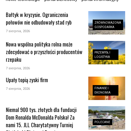
Bałtyk w kryzysie. Ograniczenia
połowów nie odbudowały stad ryb
ZRÓWNOWAŻONA
GOSPODARKA
7 sierpnia, 2026
Nowa wspólna polityka rolna może
zdecydować o przyszłości producentów
PRZEMYSŁ I
LOGISTYKA
rzepaku
7 sierpnia, 2026
Upały topią zyski firm
FINANSE I
7 sierpnia, 2026
EKONOMIA
Niemal 900 tys. złotych dla fundacji
Dom Ronalda McDonalda Polska! Za
POLECANE
nami 15. JLL Charytatywny Turniej