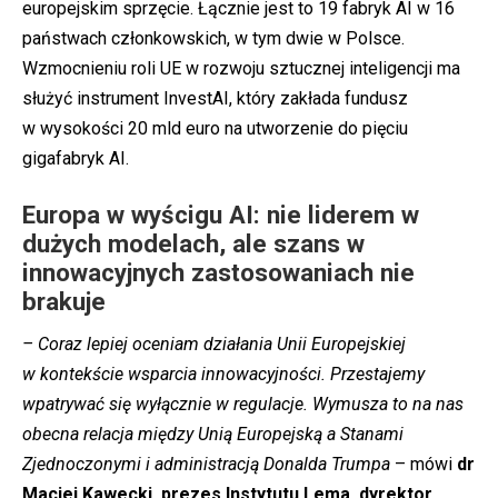
europejskim sprzęcie. Łącznie jest to 19 fabryk AI w 16
państwach członkowskich, w tym dwie w Polsce.
Wzmocnieniu roli UE w rozwoju sztucznej inteligencji ma
służyć instrument InvestAI, który zakłada fundusz
w wysokości 20 mld euro na utworzenie do pięciu
gigafabryk AI.
Europa w wyścigu AI: nie liderem w
dużych modelach, ale szans w
innowacyjnych zastosowaniach nie
brakuje
– Coraz lepiej oceniam działania Unii Europejskiej
w kontekście wsparcia innowacyjności. Przestajemy
wpatrywać się wyłącznie w regulacje. Wymusza to na nas
obecna relacja między Unią Europejską a Stanami
Zjednoczonymi i administracją Donalda Trumpa
– mówi
dr
Maciej Kawecki, prezes Instytutu Lema, dyrektor