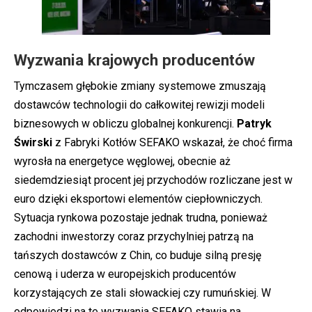
Wyzwania krajowych producentów
Tymczasem głębokie zmiany systemowe zmuszają
dostawców technologii do całkowitej rewizji modeli
biznesowych w obliczu globalnej konkurencji.
Patryk
Świrski
z Fabryki Kotłów SEFAKO wskazał, że choć firma
wyrosła na energetyce węglowej, obecnie aż
siedemdziesiąt procent jej przychodów rozliczane jest w
euro dzięki eksportowi elementów ciepłowniczych.
Sytuacja rynkowa pozostaje jednak trudna, ponieważ
zachodni inwestorzy coraz przychylniej patrzą na
tańszych dostawców z Chin, co buduje silną presję
cenową i uderza w europejskich producentów
korzystających ze stali słowackiej czy rumuńskiej. W
odpowiedzi na te wyzwania SEFAKO stawia na