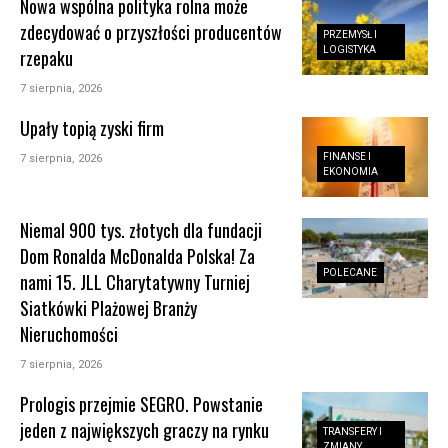
Nowa wspólna polityka rolna może
zdecydować o przyszłości producentów
PRZEMYSŁ I
LOGISTYKA
rzepaku
7 sierpnia, 2026
Upały topią zyski firm
FINANSE I
7 sierpnia, 2026
EKONOMIA
Niemal 900 tys. złotych dla fundacji
Dom Ronalda McDonalda Polska! Za
POLECANE
nami 15. JLL Charytatywny Turniej
Siatkówki Plażowej Branży
Nieruchomości
7 sierpnia, 2026
Prologis przejmie SEGRO. Powstanie
jeden z największych graczy na rynku
TRANSFERY I
ZMIANY