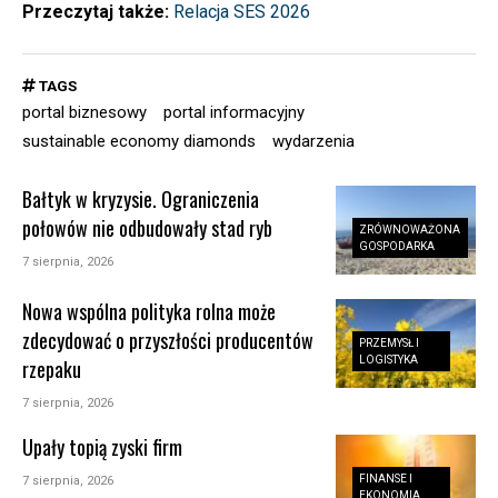
Przeczytaj także:
Relacja SES 2026
TAGS
portal biznesowy
portal informacyjny
sustainable economy diamonds
wydarzenia
Bałtyk w kryzysie. Ograniczenia
połowów nie odbudowały stad ryb
ZRÓWNOWAŻONA
GOSPODARKA
7 sierpnia, 2026
Nowa wspólna polityka rolna może
zdecydować o przyszłości producentów
PRZEMYSŁ I
LOGISTYKA
rzepaku
7 sierpnia, 2026
Upały topią zyski firm
FINANSE I
7 sierpnia, 2026
EKONOMIA