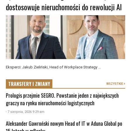
dostosowuje nieruchomości do rewolucji AI
Eksperci: Jakub Zieliński, Head of Workplace Strategy ...
TRANSFERY I ZMIANY
WSZYSTKIE
Prologis przejmie SEGRO. Powstanie jeden z największych
graczy na rynku nieruchomości logistycznych
- 7 sierpnia, 2026 9:29 am
Aleksander Gawroński nowym Head of IT w Aduna Global po
15 latach w mBanku