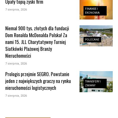
Upały topią zyski firm
FINANSE I
7 sierpnia, 2026
EKONOMIA
Niemal 900 tys. złotych dla fundacji
Dom Ronalda McDonalda Polska! Za
POLECANE
nami 15. JLL Charytatywny Turniej
Siatkówki Plażowej Branży
Nieruchomości
7 sierpnia, 2026
Prologis przejmie SEGRO. Powstanie
jeden z największych graczy na rynku
TRANSFERY I
ZMIANY
nieruchomości logistycznych
7 sierpnia, 2026