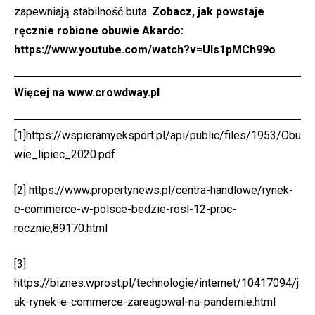
zapewniają stabilność buta.
Zobacz, jak powstaje
ręcznie robione obuwie Akardo:
https://www.youtube.com/watch?v=UIs1pMCh99o
Więcej na
www.crowdway.pl
[1]
https://wspieramyeksport.pl/api/public/files/1953/Obu
wie_lipiec_2020.pdf
[
2
]
https://www.propertynews.pl/centra-handlowe/rynek-
e-commerce-w-polsce-bedzie-rosl-12-proc-
rocznie,89170.html
[3]
https://biznes.wprost.pl/technologie/internet/10417094/j
ak-rynek-e-commerce-zareagowal-na-pandemie.html