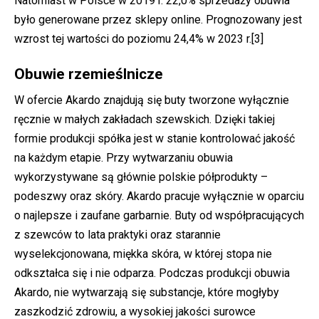
Natomiast w Polsce w 2019 r. 22,0% sprzedaży obuwia
było generowane przez sklepy online. Prognozowany jest
wzrost tej wartości do poziomu 24,4% w 2023 r.
[3]
Obuwie rzemieślnicze
W ofercie Akardo znajdują się buty tworzone wyłącznie
ręcznie w małych zakładach szewskich. Dzięki takiej
formie produkcji spółka jest w stanie kontrolować jakość
na każdym etapie. Przy wytwarzaniu obuwia
wykorzystywane są głównie polskie półprodukty –
podeszwy oraz skóry. Akardo pracuje wyłącznie w oparciu
o najlepsze i zaufane garbarnie. Buty od współpracujących
z szewców to lata praktyki oraz starannie
wyselekcjonowana, miękka skóra, w której stopa nie
odkształca się i nie odparza. Podczas produkcji obuwia
Akardo, nie wytwarzają się substancje, które mogłyby
zaszkodzić zdrowiu, a wysokiej jakości surowce