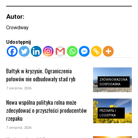
Autor:
Crowdway
Udostępnij
Bałtyk w kryzysie. Ograniczenia
połowów nie odbudowały stad ryb
ZRÓWNOWAŻONA
GOSPODARKA
7 sierpnia, 2026
Nowa wspólna polityka rolna może
zdecydować o przyszłości producentów
PRZEMYSŁ I
LOGISTYKA
rzepaku
7 sierpnia, 2026