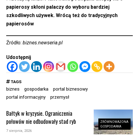
papierosy skłoni palaczy do wyboru bardziej
szkodliwych używek. Wrócą też do tradycyjnych
papierosów
Źródło:
biznes.newseria.pl
Udostępnij
TAGS
biznes
gospodarka
portal biznesowy
portal informacyjny
przemysł
Bałtyk w kryzysie. Ograniczenia
połowów nie odbudowały stad ryb
ZRÓWNOWAŻONA
GOSPODARKA
7 sierpnia, 2026