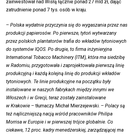
zainwestował nad Wisłą łącznie ponad 27 mld zł, dając
zatrudnienie ponad 7 tys. osób w kraju.
–
Polska wydatnie przyczynia się do wygaszania przez nas
produkcji papierosów. Po pierwsze, tytoń wytwarzany
przez polskich plantatorów trafia do wkładów tytoniowych
do systemów IQOS. Po drugie, to firma inżynieryjna
International Tobacco Machinery (ITM), która ma siedzibę
w Radomiu, przygotowała i zaprojektowała pierwszą linię
produkcyjną i każdą kolejną linię do produkcji wkładów
tytoniowych. Te linie produkcyjne na początku były
instalowane w naszych fabrykach między innymi we
Włoszech i w Grecji, teraz zostały zainstalowane
w Krakowie
– tłumaczy Michał Mierzejewski. –
Polacy są
też najliczniejszą nacją wśród pracowników Philipa
Morrisa w Europie i w pierwszej trójce globalnie. Co
ciekawe, 12 proc. kadry menedżerskiej, zarządzającej ma