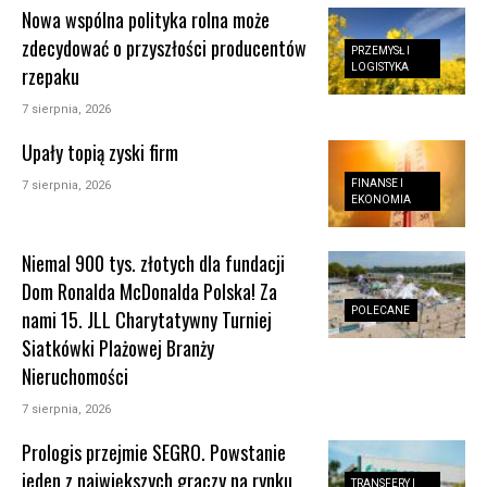
Nowa wspólna polityka rolna może
zdecydować o przyszłości producentów
PRZEMYSŁ I
LOGISTYKA
rzepaku
7 sierpnia, 2026
Upały topią zyski firm
FINANSE I
7 sierpnia, 2026
EKONOMIA
Niemal 900 tys. złotych dla fundacji
Dom Ronalda McDonalda Polska! Za
POLECANE
nami 15. JLL Charytatywny Turniej
Siatkówki Plażowej Branży
Nieruchomości
7 sierpnia, 2026
Prologis przejmie SEGRO. Powstanie
jeden z największych graczy na rynku
TRANSFERY I