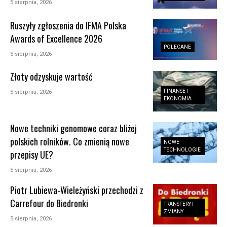
5 sierpnia, 2026
Ruszyły zgłoszenia do IFMA Polska
Awards of Excellence 2026
POLECANE
5 sierpnia, 2026
Złoty odzyskuje wartość
FINANSE I
5 sierpnia, 2026
EKONOMIA
Nowe techniki genomowe coraz bliżej
polskich rolników. Co zmienią nowe
NOWE
TECHNOLOGIE
przepisy UE?
5 sierpnia, 2026
Piotr Lubiewa-Wieleżyński przechodzi z
Carrefour do Biedronki
TRANSFERY I
ZMIANY
5 sierpnia, 2026