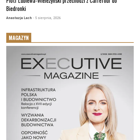
Piotr Lubiewa-Wieleżyński przechodzi z Carrefour do
Biedronki
Anastazja Lach
- 5 sierpnia, 2026
MAGAZYN