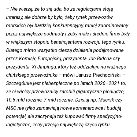
– Nie wierzę, że to się uda, bo za regulacjami stoją
interesy, ale dobrze by było, żeby rynek przewozów
morskich był bardziej konkurencyjny, mniej zdominowany
przez największe podmioty i żeby małe i średnie firmy były
w większym stopniu beneficjentami rozwoju tego rynku.
Dlatego mimo wszystko cieszą działania podejmowane
przez Komisję Europejską, prezydenta Joe Bidena czy
prezydenta Xí Jìnpínga, który też oddziałuje na ważnego
chińskiego przewoźnika –
mówi Janusz Piechociński.
–
Szczególnie jest niebezpieczne po latach 2020–2021 to,
że ci wielcy przewoźnicy zarobili gigantyczne pieniądze,
10,5 mld rocznie, 7 mld rocznie. Dzisiaj np. Maersk czy
MSC nie tylko zamawiają nowe kontenerowce i budują
potencjał, ale zaczynają też kupować firmy spedycyjno-
logistyczne, żeby przejąć największą część rynku.