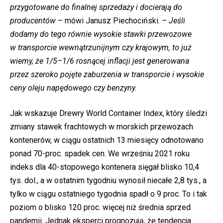
przygotowane do finalnej sprzedaży i docierają do
producentów
– mówi Janusz Piechociński.
– Jeśli
dodamy do tego równie wysokie stawki przewozowe
w transporcie wewnątrzunijnym czy krajowym, to już
wiemy, że 1/5–1/6 rosnącej inflacji jest generowana
przez szeroko pojęte zaburzenia w transporcie i wysokie
ceny oleju napędowego czy benzyny.
Jak wskazuje Drewry World Container Index, który śledzi
zmiany stawek frachtowych w morskich przewozach
kontenerów, w ciągu ostatnich 13 miesięcy odnotowano
ponad 70-proc. spadek cen. We wrześniu 2021 roku
indeks dla 40-stopowego kontenera sięgał blisko 10,4
tys. dol., a w ostatnim tygodniu wynosił niecałe 2,8 tys., a
tylko w ciągu ostatniego tygodnia spadł o 9 proc. To i tak
poziom o blisko 120 proc. więcej niż średnia sprzed
pandemii. Jednak eksperci prognozują, że tendencja