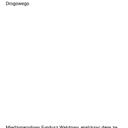
Drogowego.
Międzynarodowy Fundusz Walutowy, analizując dane ze