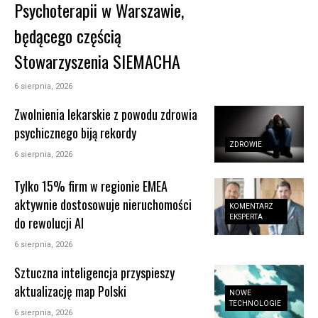
Psychoterapii w Warszawie,
będącego częścią
Stowarzyszenia SIEMACHA
6 sierpnia, 2026
Zwolnienia lekarskie z powodu zdrowia
psychicznego biją rekordy
ZDROWIE
6 sierpnia, 2026
Tylko 15% firm w regionie EMEA
aktywnie dostosowuje nieruchomości
KOMENTARZ
EKSPERTA
do rewolucji AI
6 sierpnia, 2026
Sztuczna inteligencja przyspieszy
aktualizację map Polski
NOWE
TECHNOLOGIE
6 sierpnia, 2026