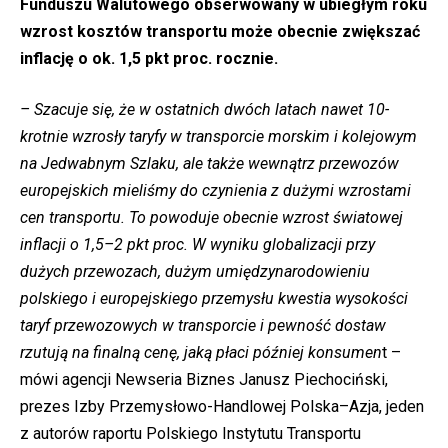
Funduszu Walutowego obserwowany w ubiegłym roku
wzrost kosztów transportu może obecnie zwiększać
inflację o ok. 1,5 pkt proc. rocznie.
– Szacuje się, że w ostatnich dwóch latach nawet 10-
krotnie wzrosły taryfy w transporcie morskim i kolejowym
na Jedwabnym Szlaku, ale także wewnątrz przewozów
europejskich mieliśmy do czynienia z dużymi wzrostami
cen transportu. To powoduje obecnie wzrost światowej
inflacji o 1,5–2 pkt proc. W wyniku globalizacji przy
dużych przewozach, dużym umiędzynarodowieniu
polskiego i europejskiego przemysłu kwestia wysokości
taryf przewozowych w transporcie i pewność dostaw
rzutują na finalną cenę, jaką płaci później konsumen
t –
mówi agencji Newseria Biznes Janusz Piechociński,
prezes Izby Przemysłowo-Handlowej Polska–Azja, jeden
z autorów raportu Polskiego Instytutu Transportu