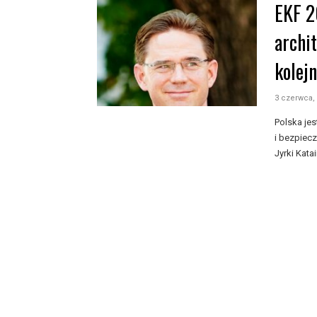
EKF 2
archi
kolej
3 czerwca,
Polska jes
i bezpiec
Jyrki Katai