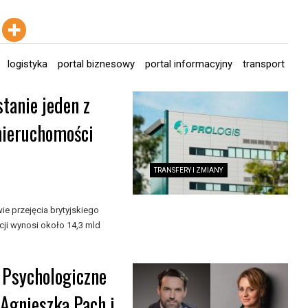
logistyka
portal biznesowy
portal informacyjny
transport
tanie jeden z
nieruchomości
TRANSFERY I ZMIANY
e przejęcia brytyjskiego
i wynosi około 14,3 mld
 Psychologiczne
 Agnieszką Pach i