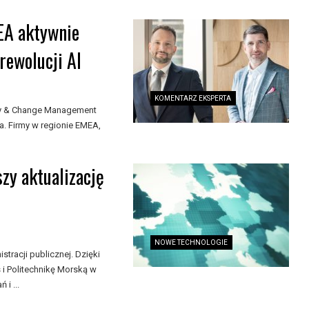
EA aktywnie
rewolucji AI
KOMENTARZ EKSPERTA
egy & Change Management
a. Firmy w regionie EMEA,
szy aktualizację
NOWE TECHNOLOGIE
stracji publicznej. Dzięki
i Politechnikę Morską w
i ...