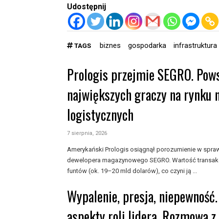
Udostępnij
biznes
gospodarka
infrastruktura
TAGS
Prologis przejmie SEGRO. Pows
największych graczy na rynku 
logistycznych
7 sierpnia, 2026
Amerykański Prologis osiągnął porozumienie w sprawi
dewelopera magazynowego SEGRO. Wartość transakcj
funtów (ok. 19–20 mld dolarów), co czyni ją ...
Wypalenie, presja, niepewność.
aspekty roli lidera. Rozmowa z