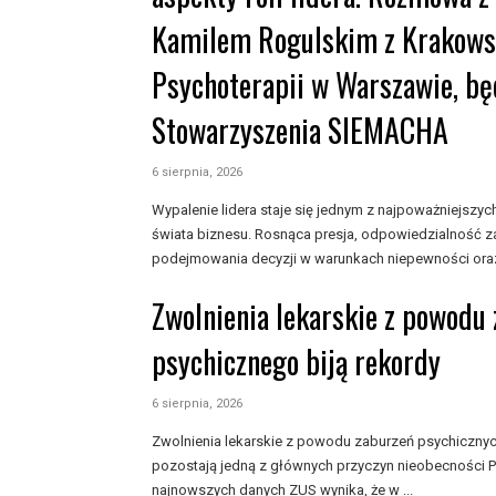
Kamilem Rogulskim z Krakowsk
Psychoterapii w Warszawie, bę
Stowarzyszenia SIEMACHA
6 sierpnia, 2026
Wypalenie lidera staje się jednym z najpoważniejs
świata biznesu. Rosnąca presja, odpowiedzialność z
podejmowania decyzji w warunkach niepewności oraz
Zwolnienia lekarskie z powodu
psychicznego biją rekordy
6 sierpnia, 2026
Zwolnienia lekarskie z powodu zaburzeń psychiczny
pozostają jedną z głównych przyczyn nieobecności P
najnowszych danych ZUS wynika, że w ...