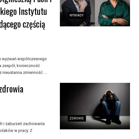
iego Instytutu
WYWIADY
dącego częścią
zych wyzwań współczesnego
a zespół, konieczność
 nieustanna zmienność ...
 zdrowia
ZDROWIE
ch i zaburzeń zachowania
olaków w pracy. Z