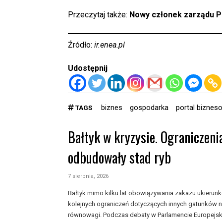
Przeczytaj także:
Nowy członek zarządu P
Źródło:
ir.enea.pl
Udostępnij
biznes
gospodarka
portal biznes
TAGS
Bałtyk w kryzysie. Ograniczeni
odbudowały stad ryb
7 sierpnia, 2026
Bałtyk mimo kilku lat obowiązywania zakazu ukieru
kolejnych ograniczeń dotyczących innych gatunków n
równowagi. Podczas debaty w Parlamencie Europejski