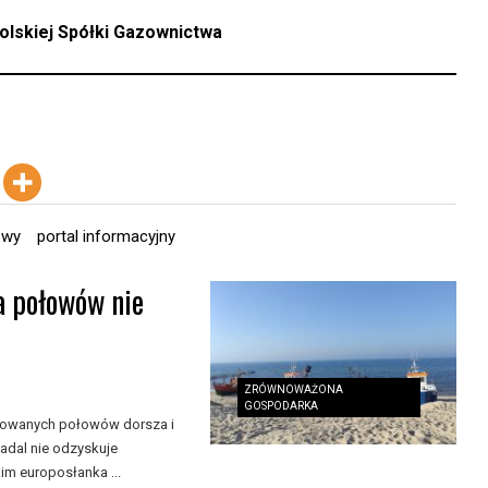
olskiej Spółki Gazownictwa
owy
portal informacyjny
a połowów nie
ZRÓWNOWAŻONA
GOSPODARKA
nkowanych połowów dorsza i
adal nie odzyskuje
m europosłanka ...