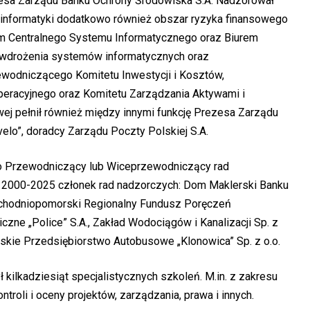
zesa Zarządu Banku Ochrony Środowiska S.A. Nadzorował
, informatyki dodatkowo również obszar ryzyka finansowego
em Centralnego Systemu Informatycznego oraz Biurem
i wdrożenia systemów informatycznych oraz
zewodniczącego Komitetu Inwestycji i Kosztów,
racyjnego oraz Komitetu Zarządzania Aktywami i
ej pełnił również między innymi funkcję Prezesa Zarządu
velo”, doradcy Zarządu Poczty Polskiej S.A.
ko Przewodniczący lub Wiceprzewodniczący rad
h 2000-2025 członek rad nadzorczych: Dom Maklerski Banku
Zachodniopomorski Regionalny Fundusz Poręczeń
czne „Police” S.A., Zakład Wodociągów i Kanalizacji Sp. z
ińskie Przedsiębiorstwo Autobusowe „Klonowica” Sp. z o.o.
 kilkadziesiąt specjalistycznych szkoleń. M.in. z zakresu
ntroli i oceny projektów, zarządzania, prawa i innych.