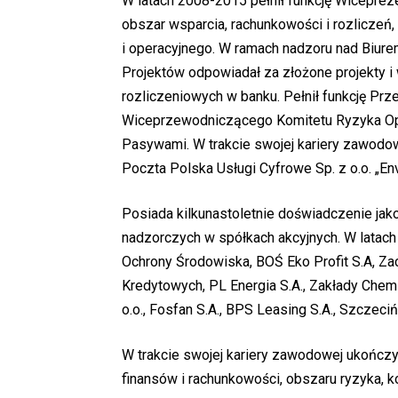
W latach 2008-2015 pełnił funkcję Wicepre
obszar wsparcia, rachunkowości i rozliczeń
i operacyjnego. W ramach nadzoru nad Biur
Projektów odpowiadał za złożone projekty 
rozliczeniowych w banku. Pełnił funkcję Pr
Wiceprzewodniczącego Komitetu Ryzyka Ope
Pasywami. W trakcie swojej kariery zawodow
Poczta Polska Usługi Cyfrowe Sp. z o.o. „En
Posiada kilkunastoletnie doświadczenie ja
nadzorczych w spółkach akcyjnych. W latac
Ochrony Środowiska, BOŚ Eko Profit S.A, 
Kredytowych, PL Energia S.A., Zakłady Chemi
o.o., Fosfan S.A., BPS Leasing S.A., Szczec
W trakcie swojej kariery zawodowej ukończył
finansów i rachunkowości, obszaru ryzyka, ko