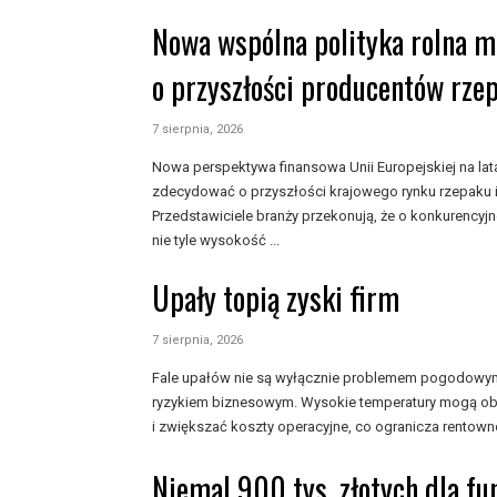
Nowa wspólna polityka rolna 
o przyszłości producentów rze
7 sierpnia, 2026
Nowa perspektywa finansowa Unii Europejskiej na l
zdecydować o przyszłości krajowego rynku rzepaku i
Przedstawiciele branży przekonują, że o konkurencyj
nie tyle wysokość ...
Upały topią zyski firm
7 sierpnia, 2026
Fale upałów nie są wyłącznie problemem pogodowym, 
ryzykiem biznesowym. Wysokie temperatury mogą ob
i zwiększać koszty operacyjne, co ogranicza rentowno
Niemal 900 tys. złotych dla f