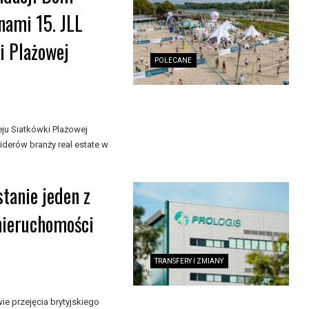
nami 15. JLL
i Plażowej
POLECANE
ju Siatkówki Plażowej
liderów branży real estate w
tanie jeden z
nieruchomości
TRANSFERY I ZMIANY
e przejęcia brytyjskiego