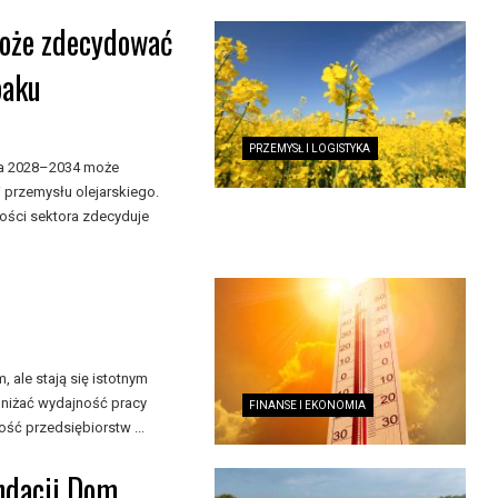
może zdecydować
paku
PRZEMYSŁ I LOGISTYKA
ata 2028–2034 może
 przemysłu olejarskiego.
ności sektora zdecyduje
ale stają się istotnym
niżać wydajność pracy
FINANSE I EKONOMIA
ść przedsiębiorstw ...
undacji Dom