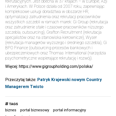
rekrutacyjnych. Jest obecna w 37 krajach – w Europie, Azji
i Amerykach. W Polsce działa od 2007 roku, zapewniając
kompleksowe usługi doradztwa w obszarze HR,
optymalizacji zatrudnienia oraz rekrutacji pracowników
wszystkich szczebli w ramach marek:
Gi Group
(rekrutacja
oraz zatrudnienie stałe i czasowe pracowników niższego
szczebla, outsourcing),
Grafton Recruitment
(rekrutacja
specjalistów oraz na stanowiska kierownicze),
Wyser
(rekrutacja managerów wyższego i średniego szczebla),
Gi
BPO Finance
(outsourcing procesów bankowych i
ubezpieczeniowych oraz
Thomas International
(narzędzia
psychometryczne wspierające rekrutację i rozwój).
Więcej:
https://www.gigroupholding.com/polska/
Przeczytaj także:
Patryk Krajewski nowym Country
Managerem Twisto
TAGS
biznes
portal biznesowy
portal informacyjny