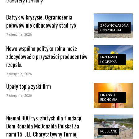
transfery i zmiany
Bałtyk w kryzysie. Ograniczenia
połowów nie odbudowały stad ryb
ZRÓWNOWAŻONA
GOSPODARKA
7 sierpnia, 2026
Nowa wspólna polityka rolna może
zdecydować o przyszłości producentów
PRZEMYSŁ I
LOGISTYKA
rzepaku
7 sierpnia, 2026
Upały topią zyski firm
FINANSE I
7 sierpnia, 2026
EKONOMIA
Niemal 900 tys. złotych dla fundacji
Dom Ronalda McDonalda Polska! Za
POLECANE
nami 15. JLL Charytatywny Turniej