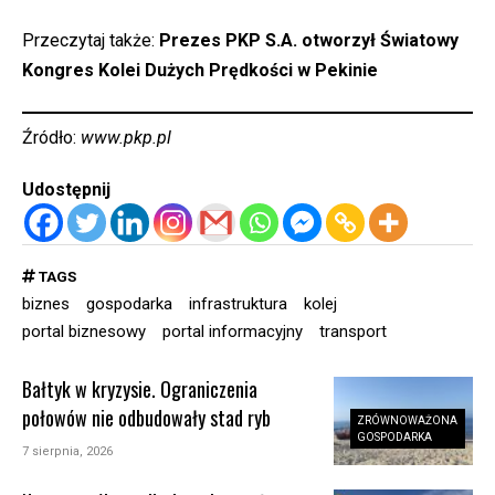
Przeczytaj także:
Prezes PKP S.A. otworzył Światowy
Kongres Kolei Dużych Prędkości w Pekinie
Źródło:
www.pkp.pl
Udostępnij
TAGS
biznes
gospodarka
infrastruktura
kolej
portal biznesowy
portal informacyjny
transport
Bałtyk w kryzysie. Ograniczenia
połowów nie odbudowały stad ryb
ZRÓWNOWAŻONA
GOSPODARKA
7 sierpnia, 2026