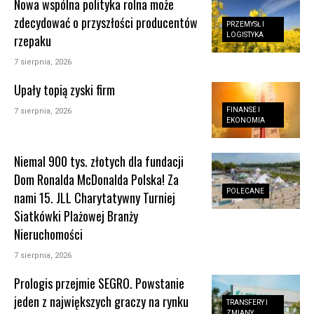
Nowa wspólna polityka rolna może
zdecydować o przyszłości producentów
PRZEMYSŁ I
LOGISTYKA
rzepaku
7 sierpnia, 2026
Upały topią zyski firm
FINANSE I
7 sierpnia, 2026
EKONOMIA
Niemal 900 tys. złotych dla fundacji
Dom Ronalda McDonalda Polska! Za
POLECANE
nami 15. JLL Charytatywny Turniej
Siatkówki Plażowej Branży
Nieruchomości
7 sierpnia, 2026
Prologis przejmie SEGRO. Powstanie
jeden z największych graczy na rynku
TRANSFERY I
ZMIANY