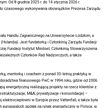
m. Od 8 grudnia 2025 r. do 14 stycznia 2026 r.
do czasowego wykonywania obowiązków Prezesa Zarządu
iału Handlu Zagranicznego na Uniwersytecie Łódzkim, a
(Holandia). Jest fundatorką i Członkinią Zarządu Fundacji
czej Fundacji Instytut Mindset, Członkinią Stowarzyszenia
Niezależnych Członków Rad Nadzorczych, a także
rką, mentorką i coachem z ponad 30-letnią praktyką w
le doradztwa finansowego PwC w 1994 roku, gdzie od 2006
grupą energetyczną realizującą projekty na rzecz klientów z
estrukturyzacje, M&A, prywatyzacje i konsolidacje) –
j elektrociepłowni w Europie przez Vattenfall, a także była
europejskich spółek na rynek energetyczny w Polsce, w