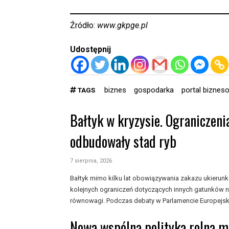
Źródło:
www.gkpge.pl
Udostępnij
biznes
gospodarka
portal biznes
TAGS
Bałtyk w kryzysie. Ograniczeni
odbudowały stad ryb
7 sierpnia, 2026
Bałtyk mimo kilku lat obowiązywania zakazu ukieru
kolejnych ograniczeń dotyczących innych gatunków n
równowagi. Podczas debaty w Parlamencie Europejski
Nowa wspólna polityka rolna 