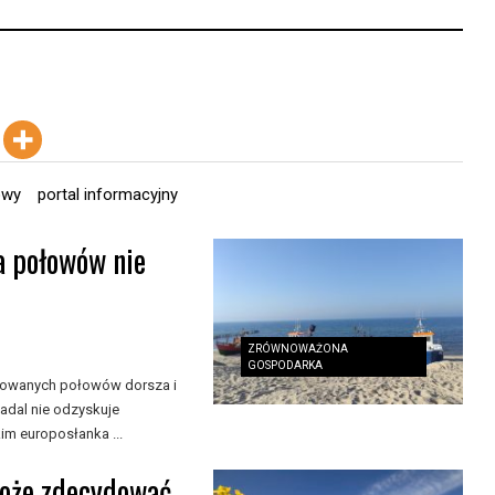
owy
portal informacyjny
a połowów nie
ZRÓWNOWAŻONA
GOSPODARKA
nkowanych połowów dorsza i
adal nie odzyskuje
m europosłanka ...
może zdecydować