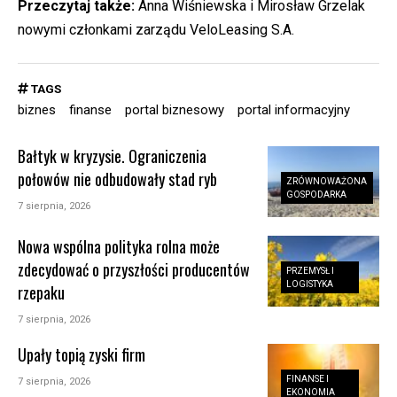
Przeczytaj także:
Anna Wiśniewska i Mirosław Grzelak
nowymi członkami zarządu VeloLeasing S.A.
TAGS
biznes
finanse
portal biznesowy
portal informacyjny
Bałtyk w kryzysie. Ograniczenia
połowów nie odbudowały stad ryb
ZRÓWNOWAŻONA
GOSPODARKA
7 sierpnia, 2026
Nowa wspólna polityka rolna może
zdecydować o przyszłości producentów
PRZEMYSŁ I
LOGISTYKA
rzepaku
7 sierpnia, 2026
Upały topią zyski firm
FINANSE I
7 sierpnia, 2026
EKONOMIA