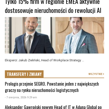
Tylko 15% firm w regionie EMEA aktywnie
dostosowuje nieruchomości do rewolucji AI
Eksperci: Jakub Zieliński, Head of Workplace Strategy ...
TRANSFERY I ZMIANY
WSZYSTKIE
Prologis przejmie SEGRO. Powstanie jeden z największych
graczy na rynku nieruchomości logistycznych
- 7 sierpnia, 2026 9:29 am
Aleksander Gawroński nowym Head of IT w Aduna Global po