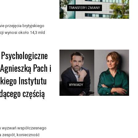
TRANSFERY I ZMIANY
e przejęcia brytyjskiego
i wynosi około 14,3 mld
 Psychologiczne
 Agnieszką Pach i
iego Instytutu
WYWIADY
dącego częścią
zych wyzwań współczesnego
a zespół, konieczność