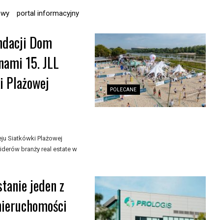
owy
portal informacyjny
undacji Dom
nami 15. JLL
i Plażowej
POLECANE
ju Siatkówki Plażowej
liderów branży real estate w
tanie jeden z
nieruchomości