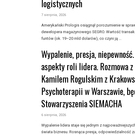
logistycznych
7 sierpnia, 2026
Amerykański Prologis osiągnął porozumienie w sprawi
dewelopera magazynowego SEGRO. Wartość transakcj
funtów (ok. 19–20 mld dolarów), co czyni ją ...
Wypalenie, presja, niepewność.
aspekty roli lidera. Rozmowa z
Kamilem Rogulskim z Krakowsk
Psychoterapii w Warszawie, bę
Stowarzyszenia SIEMACHA
6 sierpnia, 2026
Wypalenie lidera staje się jednym z najpoważniejs
świata biznesu. Rosnąca presja, odpowiedzialność z