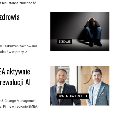
 nieustanna zmienność ...
 zdrowia
ZDROWIE
ch i zaburzeń zachowania
olaków w pracy. Z
EA aktywnie
rewolucji AI
KOMENTARZ EKSPERTA
egy & Change Management
a. Firmy w regionie EMEA,