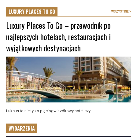
LUXURY PLACES TO GO
WSZYSTKIE
Luxury Places To Go – przewodnik po
najlepszych hotelach, restauracjach i
wyjątkowych destynacjach
Luksus to nie tylko pięciogwiazdkowy hotel czy ...
WYDARZENIA