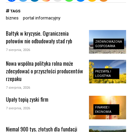
TAGS
biznes
portal informacyjny
Bałtyk w kryzysie. Ograniczenia
połowów nie odbudowały stad ryb
ZRÓWNOWAŻONA
GOSPODARKA
7 sierpnia, 2026
Nowa wspólna polityka rolna może
zdecydować o przyszłości producentów
PRZEMYSŁ I
LOGISTYKA
rzepaku
7 sierpnia, 2026
Upały topią zyski firm
FINANSE I
7 sierpnia, 2026
EKONOMIA
Niemal 900 tys. złotych dla fundacji