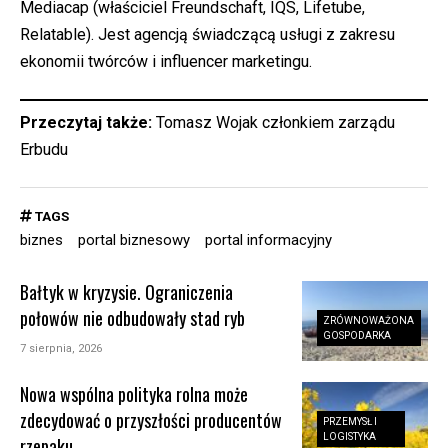
Mediacap (właściciel Freundschaft, IQS, Lifetube,
Relatable). Jest agencją świadczącą usługi z zakresu
ekonomii twórców i influencer marketingu.
Przeczytaj także:
Tomasz Wojak członkiem zarządu
Erbudu
TAGS
biznes
portal biznesowy
portal informacyjny
Bałtyk w kryzysie. Ograniczenia
połowów nie odbudowały stad ryb
ZRÓWNOWAŻONA
GOSPODARKA
7 sierpnia, 2026
Nowa wspólna polityka rolna może
zdecydować o przyszłości producentów
PRZEMYSŁ I
LOGISTYKA
rzepaku