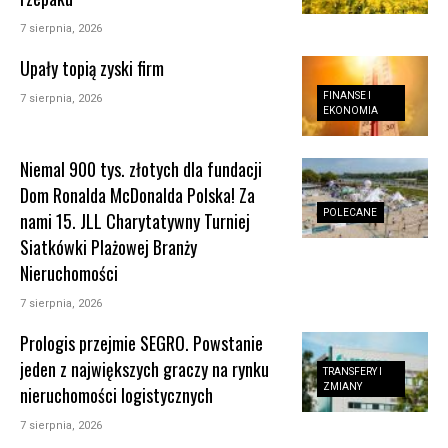
7 sierpnia, 2026
Upały topią zyski firm
FINANSE I
7 sierpnia, 2026
EKONOMIA
Niemal 900 tys. złotych dla fundacji
Dom Ronalda McDonalda Polska! Za
POLECANE
nami 15. JLL Charytatywny Turniej
Siatkówki Plażowej Branży
Nieruchomości
7 sierpnia, 2026
Prologis przejmie SEGRO. Powstanie
jeden z największych graczy na rynku
TRANSFERY I
ZMIANY
nieruchomości logistycznych
7 sierpnia, 2026