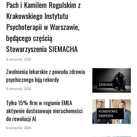
Pach i Kamilem Rogulskim z
Krakowskiego Instytutu
Psychoterapii w Warszawie,
będącego częścią
Stowarzyszenia SIEMACHA
6 sierpnia, 2026
Zwolnienia lekarskie z powodu zdrowia
psychicznego biją rekordy
ZDROWIE
6 sierpnia, 2026
Tylko 15% firm w regionie EMEA
aktywnie dostosowuje nieruchomości
KOMENTARZ
EKSPERTA
do rewolucji AI
6 sierpnia, 2026