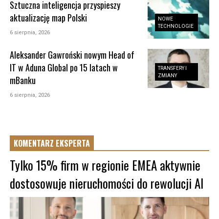
Sztuczna inteligencja przyspieszy
aktualizację map Polski
NOWE
TECHNOLOGIE
6 sierpnia, 2026
Aleksander Gawroński nowym Head of
IT w Aduna Global po 15 latach w
TRANSFERY I
ZMIANY
mBanku
6 sierpnia, 2026
KOMENTARZ EKSPERTA
Tylko 15% firm w regionie EMEA aktywnie
dostosowuje nieruchomości do rewolucji AI