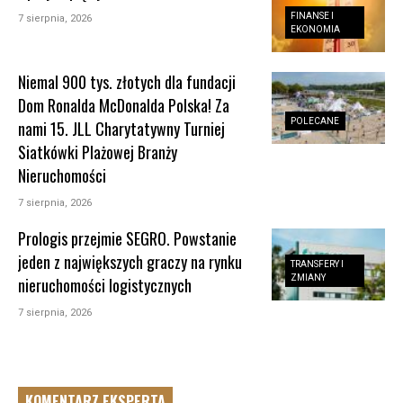
FINANSE I
7 sierpnia, 2026
EKONOMIA
Niemal 900 tys. złotych dla fundacji
Dom Ronalda McDonalda Polska! Za
POLECANE
nami 15. JLL Charytatywny Turniej
Siatkówki Plażowej Branży
Nieruchomości
7 sierpnia, 2026
Prologis przejmie SEGRO. Powstanie
jeden z największych graczy na rynku
TRANSFERY I
ZMIANY
nieruchomości logistycznych
7 sierpnia, 2026
KOMENTARZ EKSPERTA