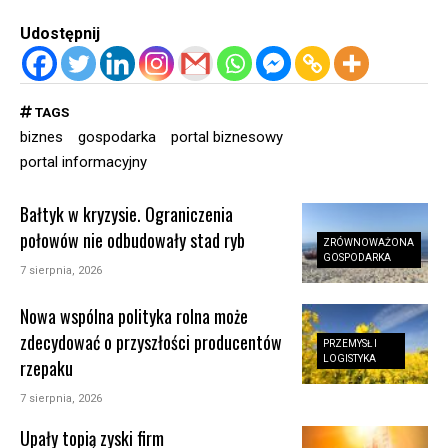
Udostępnij
TAGS
biznes
gospodarka
portal biznesowy
portal informacyjny
Bałtyk w kryzysie. Ograniczenia
połowów nie odbudowały stad ryb
ZRÓWNOWAŻONA
GOSPODARKA
7 sierpnia, 2026
Nowa wspólna polityka rolna może
zdecydować o przyszłości producentów
PRZEMYSŁ I
LOGISTYKA
rzepaku
7 sierpnia, 2026
Upały topią zyski firm