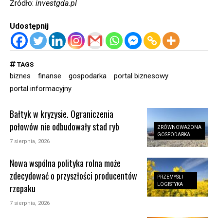
Źródło:
investgda.pl
Udostępnij
TAGS
biznes
finanse
gospodarka
portal biznesowy
portal informacyjny
Bałtyk w kryzysie. Ograniczenia
połowów nie odbudowały stad ryb
ZRÓWNOWAŻONA
GOSPODARKA
7 sierpnia, 2026
Nowa wspólna polityka rolna może
zdecydować o przyszłości producentów
PRZEMYSŁ I
LOGISTYKA
rzepaku
7 sierpnia, 2026