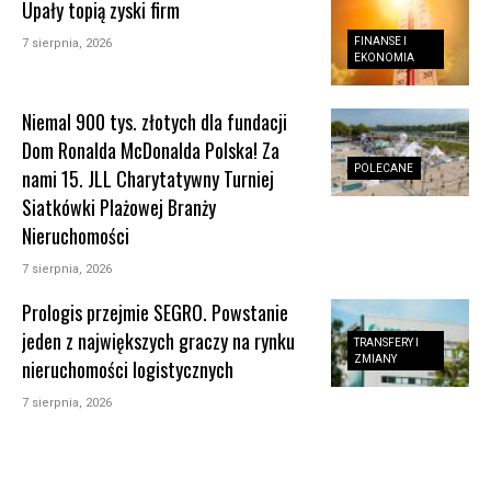
Upały topią zyski firm
FINANSE I
7 sierpnia, 2026
EKONOMIA
Niemal 900 tys. złotych dla fundacji
Dom Ronalda McDonalda Polska! Za
POLECANE
nami 15. JLL Charytatywny Turniej
Siatkówki Plażowej Branży
Nieruchomości
7 sierpnia, 2026
Prologis przejmie SEGRO. Powstanie
jeden z największych graczy na rynku
TRANSFERY I
ZMIANY
nieruchomości logistycznych
7 sierpnia, 2026