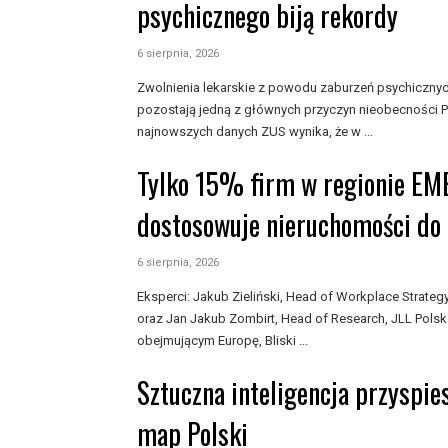
psychicznego biją rekordy
6 sierpnia, 2026
Zwolnienia lekarskie z powodu zaburzeń psychiczny
pozostają jedną z głównych przyczyn nieobecności P
najnowszych danych ZUS wynika, że w ...
Tylko 15% firm w regionie EM
dostosowuje nieruchomości do 
6 sierpnia, 2026
Eksperci: Jakub Zieliński, Head of Workplace Strat
oraz Jan Jakub Zombirt, Head of Research, JLL Polsk
obejmującym Europę, Bliski ...
Sztuczna inteligencja przyspie
map Polski