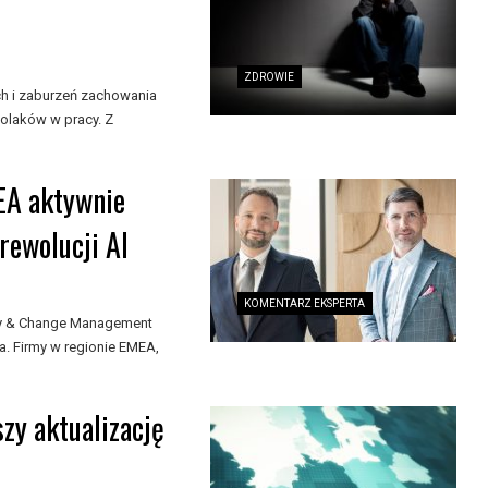
ZDROWIE
ch i zaburzeń zachowania
olaków w pracy. Z
EA aktywnie
rewolucji AI
KOMENTARZ EKSPERTA
egy & Change Management
a. Firmy w regionie EMEA,
szy aktualizację