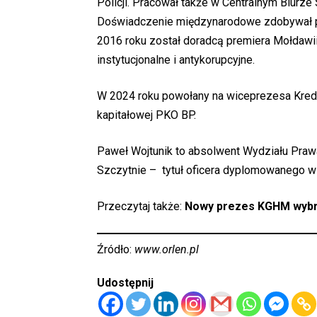
Policji. Pracował także w Centralnym Biurze 
Doświadczenie międzynarodowe zdobywał pod
2016 roku został doradcą premiera Mołdawii 
instytucjonalne i antykorupcyjne.
W 2024 roku powołany na wiceprezesa Kredo
kapitałowej PKO BP.
Paweł Wojtunik to absolwent Wydziału Prawa
Szczytnie – tytuł oficera dyplomowanego w
Przeczytaj także:
Nowy prezes KGHM wybra
Źródło:
www.orlen.pl
Udostępnij