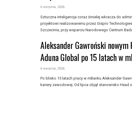
6 sierpnia, 2026
Sztuczna inteligencja coraz śmielej wkracza do admini
projektowi realizowanemu przez Gispro Technologies 
Szczecinie, przy wsparciu Narodowego Centrum Badań 
Aleksander Gawroński nowym H
Aduna Global po 15 latach w 
6 sierpnia, 2026
Po blisko 15 latach pracy w mBanku Aleksander Gaw
kariery zawodowej. Od lipca objął stanowisko Head of