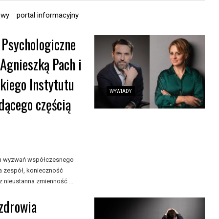
owy
portal informacyjny
 Psychologiczne
 Agnieszką Pach i
iego Instytutu
WYWIADY
dącego częścią
zych wyzwań współczesnego
a zespół, konieczność
 nieustanna zmienność ...
 zdrowia