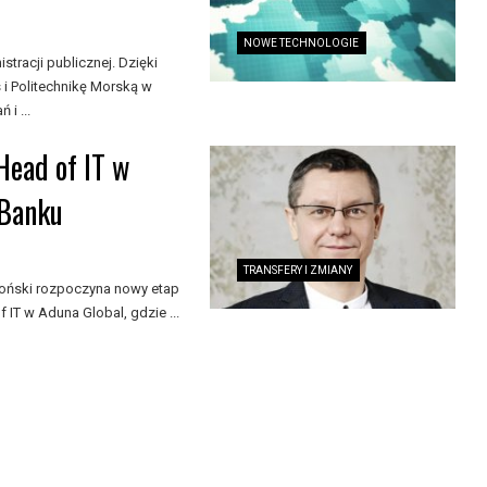
NOWE TECHNOLOGIE
stracji publicznej. Dzięki
i Politechnikę Morską w
i ...
ead of IT w
mBanku
TRANSFERY I ZMIANY
roński rozpoczyna nowy etap
 IT w Aduna Global, gdzie ...